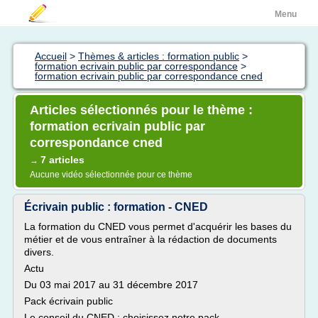
Menu
Accueil
>
Thèmes & articles : formation public
>
formation ecrivain public par correspondance
>
formation ecrivain public par correspondance cned
Articles sélectionnés pour le thème :
formation ecrivain public par
correspondance cned
7 articles
→
Aucune vidéo sélectionnée pour ce thème
Écrivain public : formation - CNED
La formation du CNED vous permet d'acquérir les bases du
métier et de vous entraîner à la rédaction de documents
divers.
Actu
Du 03 mai 2017 au 31 décembre 2017
Pack écrivain public
Le conseil du CNED : choisissez notre pack