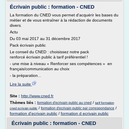
Écrivain public : formation - CNED
La formation du CNED vous permet d'acquérir les bases du
métier et de vous entraîner à la rédaction de documents
divers.
Actu
Du 03 mai 2017 au 31 décembre 2017
Pack écrivain public
Le conseil du CNED : choisissez notre pack
renforcé écrivain public à tarif préférentiel !
- une mise à niveau « Renforcer ses compétences » en
français/communication au choix
- la préparation...
Lire la suite
Site :
http://www.cned.fr
Thèmes liés :
/
formation d'ecrivain public au cned
tarif formation
/
/
formation d'ecrivain public par correspondance
cned ecrivain public
formation d'ecrivain public
/
formation d ecrivain public
Écrivain public : formation - CNED