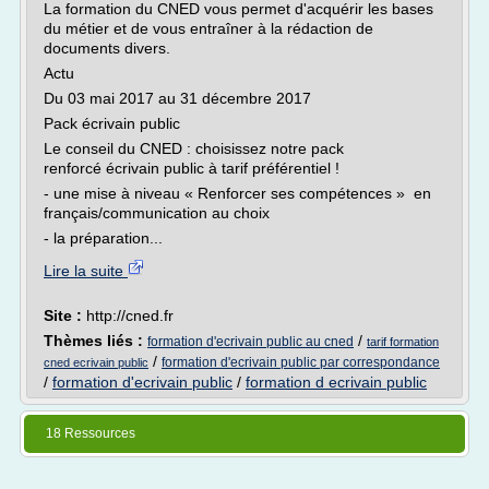
La formation du CNED vous permet d'acquérir les bases
du métier et de vous entraîner à la rédaction de
documents divers.
Actu
Du 03 mai 2017 au 31 décembre 2017
Pack écrivain public
Le conseil du CNED : choisissez notre pack
renforcé écrivain public à tarif préférentiel !
- une mise à niveau « Renforcer ses compétences » en
français/communication au choix
- la préparation...
Lire la suite
Site :
http://cned.fr
Thèmes liés :
/
formation d'ecrivain public au cned
tarif formation
/
formation d'ecrivain public par correspondance
cned ecrivain public
/
formation d'ecrivain public
/
formation d ecrivain public
18 Ressources