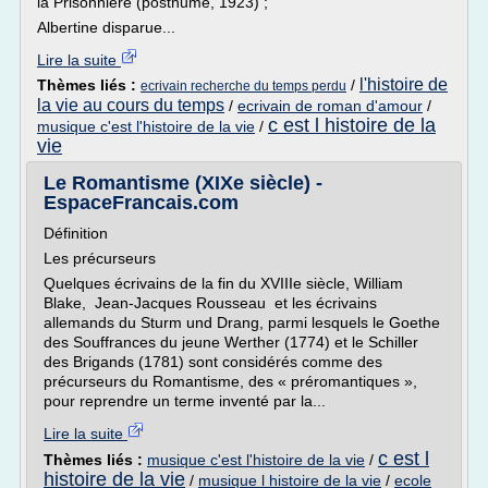
la Prisonnière (posthume, 1923) ;
Albertine disparue...
Lire la suite
l'histoire de
Thèmes liés :
/
ecrivain recherche du temps perdu
la vie au cours du temps
/
ecrivain de roman d'amour
/
c est l histoire de la
musique c'est l'histoire de la vie
/
vie
Le Romantisme (XIXe siècle) -
EspaceFrancais.com
Définition
Les précurseurs
Quelques écrivains de la fin du XVIIIe siècle, William
Blake, Jean-Jacques Rousseau et les écrivains
allemands du Sturm und Drang, parmi lesquels le Goethe
des Souffrances du jeune Werther (1774) et le Schiller
des Brigands (1781) sont considérés comme des
précurseurs du Romantisme, des « préromantiques »,
pour reprendre un terme inventé par la...
Lire la suite
c est l
Thèmes liés :
musique c'est l'histoire de la vie
/
histoire de la vie
/
musique l histoire de la vie
/
ecole