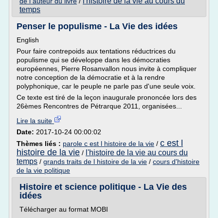
l'histoire de la vie au cours du
de l auteur du livre
/
temps
Penser le populisme - La Vie des idées
English
Pour faire contrepoids aux tentations réductrices du
populisme qui se développe dans les démocraties
européennes, Pierre Rosanvallon nous invite à compliquer
notre conception de la démocratie et à la rendre
polyphonique, car le peuple ne parle pas d'une seule voix.
Ce texte est tiré de la leçon inaugurale prononcée lors des
26èmes Rencontres de Pétrarque 2011, organisées...
Lire la suite
Date:
2017-10-24 00:00:02
c est l
Thèmes liés :
parole c est l histoire de la vie
/
histoire de la vie
l'histoire de la vie au cours du
/
temps
/
grands traits de l histoire de la vie
/
cours d'histoire
de la vie politique
Histoire et science politique - La Vie des
idées
Télécharger au format MOBI