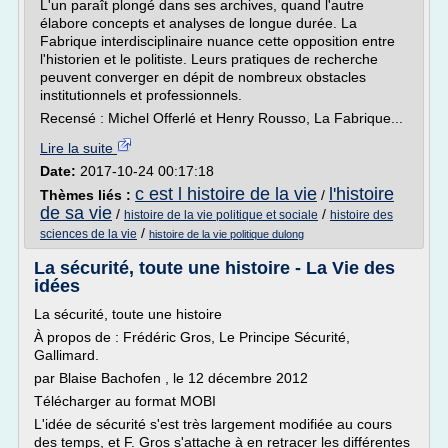
L'un paraît plongé dans ses archives, quand l'autre
élabore concepts et analyses de longue durée. La
Fabrique interdisciplinaire nuance cette opposition entre
l'historien et le politiste. Leurs pratiques de recherche
peuvent converger en dépit de nombreux obstacles
institutionnels et professionnels.
Recensé : Michel Offerlé et Henry Rousso, La Fabrique...
Lire la suite
Date:
2017-10-24 00:17:18
c est l histoire de la vie
l'histoire
Thèmes liés :
/
de sa vie
/
/
histoire de la vie politique et sociale
histoire des
/
sciences de la vie
histoire de la vie politique dulong
La sécurité, toute une histoire - La Vie des
idées
La sécurité, toute une histoire
À propos de : Frédéric Gros, Le Principe Sécurité,
Gallimard.
par Blaise Bachofen , le 12 décembre 2012
Télécharger au format MOBI
L'idée de sécurité s'est très largement modifiée au cours
des temps, et F. Gros s'attache à en retracer les différentes