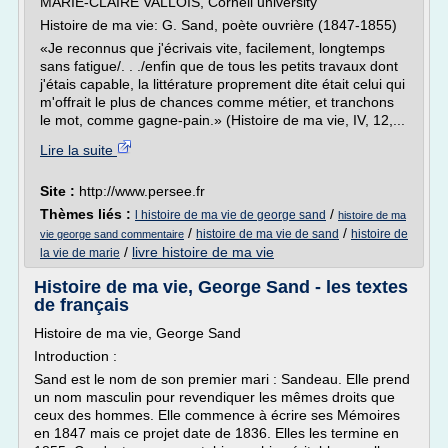
MARIE-CLAIRE VALLOIS, Cornell university
Histoire de ma vie: G. Sand, poète ouvrière (1847-1855)
«Je reconnus que j'écrivais vite, facilement, longtemps
sans fatigue/. . ./enfin que de tous les petits travaux dont
j'étais capable, la littérature proprement dite était celui qui
m'offrait le plus de chances comme métier, et tranchons
le mot, comme gagne-pain.» (Histoire de ma vie, IV, 12,...
Lire la suite
Site :
http://www.persee.fr
Thèmes liés :
/
l histoire de ma vie de george sand
histoire de ma
/
/
histoire de ma vie de sand
histoire de
vie george sand commentaire
/
livre histoire de ma vie
la vie de marie
Histoire de ma vie, George Sand - les textes
de français
Histoire de ma vie, George Sand
Introduction :
Sand est le nom de son premier mari : Sandeau. Elle prend
un nom masculin pour revendiquer les mêmes droits que
ceux des hommes. Elle commence à écrire ses Mémoires
en 1847 mais ce projet date de 1836. Elles les termine en