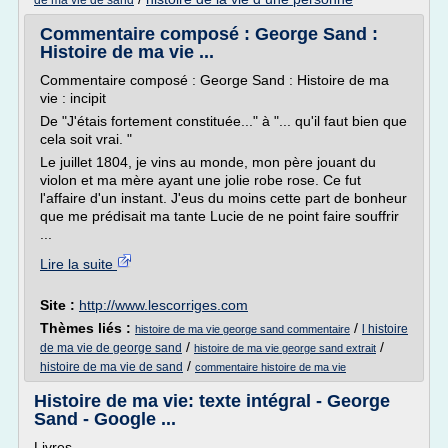
de ma vie de sand
Commentaire composé : George Sand :
Histoire de ma vie ...
Commentaire composé : George Sand : Histoire de ma
vie : incipit
De "J'étais fortement constituée..." à "... qu'il faut bien que
cela soit vrai. "
Le juillet 1804, je vins au monde, mon père jouant du
violon et ma mère ayant une jolie robe rose. Ce fut
l'affaire d'un instant. J'eus du moins cette part de bonheur
que me prédisait ma tante Lucie de ne point faire souffrir
...
Lire la suite
Site :
http://www.lescorriges.com
Thèmes liés :
/
l histoire
histoire de ma vie george sand commentaire
/
/
de ma vie de george sand
histoire de ma vie george sand extrait
/
histoire de ma vie de sand
commentaire histoire de ma vie
Histoire de ma vie: texte intégral - George
Sand - Google ...
Livres