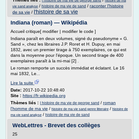
Thèmes liés :
/
l histoire de ma vie de george sand
histoire de ma
/
/
raconter l'histoire
histoire de ma vie de sand
vie sand analyse
l'histoire de sa vie
de sa vie
/
Indiana (roman) — Wikipédia
Accueil critique[ modifier | modifier le code ]
Indiana paraît en deux volumes, signé du pseudonyme « G.
Sand », chez les libraires J.P. Roret et H. Dupuy, en mai
1832, avec un premier tirage à 750 exemplaires, ce qui est
dans la moyenne pour l'époque. Un second tirage de 400
exemplaires paraît à la mi-mai [2] .
Le roman remporte un succès immédiat et éclatant. Le 16
mai 1832, Le...
Lire la suite
Date:
2017-10-22 10:48:40
Site :
https://fr.wikipedia.org
Thèmes liés :
/
roman
l histoire de ma vie de george sand
l'homme de ma vie
/
/
histoire de ma vie sand genre litteraire
histoire de
/
histoire de ma vie de sand
ma vie sand analyse
WebLettres - Brevet des collèges
25