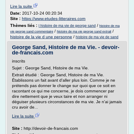
Lire la suite
Date:
2017-10-24 00:20:34
Site :
https://www.etudes-litteraires.com
Thèmes liés :
/
l histoire de ma vie de george sand
histoire de ma
/
/
vie george sand commentaire
histoire de ma vie george sand extrait
histoire de la vie d une personne
/
histoire de ma vie de sand
George Sand, Histoire de ma Vie. - devoir-
de-francais.com
inscrits
Sujet : George Sand, Histoire de ma Vie.
Extrait étudié : George Sand, Histoire de ma Vie.
Établissons un fait avant d'aller plus loin. Comme je ne
prétends pas donner le change sur quoi que ce soit en
racontant ce qui me concerne, je dois commencer par
dire nettement que je veux taire et non arranger ni
déguiser plusieurs circonstances de ma vie. Je n'ai jamais
cru avoir de...
Lire la suite
Site :
http://devoir-de-francais.com