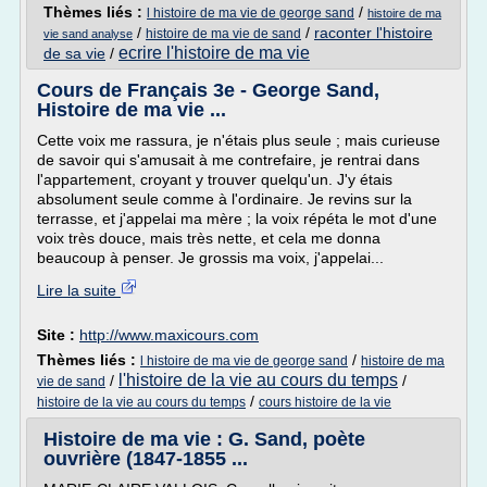
Thèmes liés :
/
l histoire de ma vie de george sand
histoire de ma
/
/
raconter l'histoire
histoire de ma vie de sand
vie sand analyse
ecrire l'histoire de ma vie
de sa vie
/
Cours de Français 3e - George Sand,
Histoire de ma vie ...
Cette voix me rassura, je n'étais plus seule ; mais curieuse
de savoir qui s'amusait à me contrefaire, je rentrai dans
l'appartement, croyant y trouver quelqu'un. J'y étais
absolument seule comme à l'ordinaire. Je revins sur la
terrasse, et j'appelai ma mère ; la voix répéta le mot d'une
voix très douce, mais très nette, et cela me donna
beaucoup à penser. Je grossis ma voix, j'appelai...
Lire la suite
Site :
http://www.maxicours.com
Thèmes liés :
/
l histoire de ma vie de george sand
histoire de ma
l'histoire de la vie au cours du temps
/
/
vie de sand
/
histoire de la vie au cours du temps
cours histoire de la vie
Histoire de ma vie : G. Sand, poète
ouvrière (1847-1855 ...