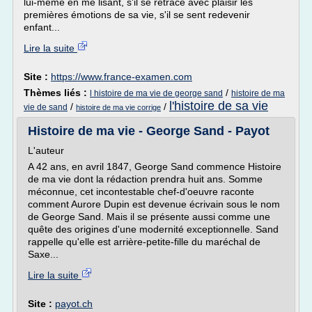
lui-même en me lisant, s'il se retrace avec plaisir les
premières émotions de sa vie, s'il se sent redevenir
enfant...
Lire la suite
Site :
https://www.france-examen.com
Thèmes liés :
/
l histoire de ma vie de george sand
histoire de ma
l'histoire de sa vie
/
/
vie de sand
histoire de ma vie corrige
Histoire de ma vie - George Sand - Payot
L'auteur
A 42 ans, en avril 1847, George Sand commence Histoire
de ma vie dont la rédaction prendra huit ans. Somme
méconnue, cet incontestable chef-d'oeuvre raconte
comment Aurore Dupin est devenue écrivain sous le nom
de George Sand. Mais il se présente aussi comme une
quête des origines d'une modernité exceptionnelle. Sand
rappelle qu'elle est arrière-petite-fille du maréchal de
Saxe...
Lire la suite
Site :
payot.ch