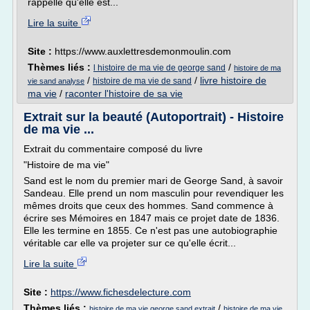
rappelle qu'elle est...
Lire la suite
Site :
https://www.auxlettresdemonmoulin.com
Thèmes liés :
/
l histoire de ma vie de george sand
histoire de ma
/
/
livre histoire de
histoire de ma vie de sand
vie sand analyse
ma vie
/
raconter l'histoire de sa vie
Extrait sur la beauté (Autoportrait) - Histoire
de ma vie ...
Extrait du commentaire composé du livre
"Histoire de ma vie"
Sand est le nom du premier mari de George Sand, à savoir
Sandeau. Elle prend un nom masculin pour revendiquer les
mêmes droits que ceux des hommes. Sand commence à
écrire ses Mémoires en 1847 mais ce projet date de 1836.
Elle les termine en 1855. Ce n'est pas une autobiographie
véritable car elle va projeter sur ce qu'elle écrit...
Lire la suite
Site :
https://www.fichesdelecture.com
Thèmes liés :
/
histoire de ma vie george sand extrait
histoire de ma vie