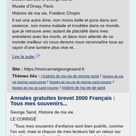
Musée d'Orsay, Paris.
Histoire de ma vie, Frédéric Chopin
Il est une autre âme, non moins belle et pure dans son
essence, non moins malade et troublée dans ce monde,
que je retrouve avec autant de placidité dans mes
entretiens avec les morts, et dans mon attente de ce
monde meilleur où nous devons nous reconnaître tous au
rayon d'une lumière plus vive et...
Lire la suite
Site :
https://moncarnetgeorgesand.fr
Thèmes liés :
/
l histoire de ma vie de george sand
histoire de ma
/
/
vie george sand extrait
histoire de ma vie de george sand resume
/
histoire de ma vie de sand
histoire de ma vie sand resume
Annales gratuites brevet 2000 Français :
Tous mes souvenirs...
George Sand, Histoire de ma vie.
LE CORRIGÉ
"Tous mes souvenirs d'enfance sont bien puérils, comme
l'on voit, mais si chacun de mes lecteurs fait un retour sur