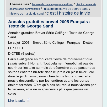
Thèmes liés :
/
histoire de ma vie george sand bac
histoire de ma vie
/
/
l histoire de ma vie de george sand
george sand commentaire
c est l histoire de la vie
/
histoire de ma vie de sand
Annales gratuites brevet 2005 Français :
Texte de George Sand
Annales gratuites Brevet Série Collège : Texte de George
Sand
Le sujet 2005 - Brevet Série Collège - Français - Dictée
LE SUJET
DICTEE (6 points)
Paris avait glacé en moi cette fièvre de mouvement que
j'avais subie à Nohant. Tout cela ne m'empêchait pas de
courir sur les toits au mois de décembre et de passer des
soirées entières nu-tête dans le jardin en plein hiver ; car
dans le jardin aussi, nous cherchions le grand secret et
nous y descendions par les fenêtres quand les portes
étaient fermées. C'est qu'à ces heures-là nous vivions par
le cerveau, et je ne m'apercevais plus que j'eusse un
corps...
Lire la suite