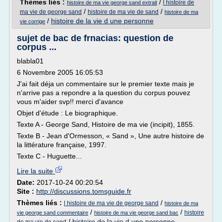
Thèmes liés :
/
l histoire de
histoire de ma vie george sand extrait
/
/
ma vie de george sand
histoire de ma vie de sand
histoire de ma
/
histoire de la vie d une personne
vie corrige
sujet de bac de frnacias: question de
corpus ...
blabla01
6 Novembre 2005 16:05:53
J'ai fait déja un commentaire sur le premier texte mais je
n'arrive pas a repondre a la question du corpus pouvez
vous m'aider svp!! merci d'avance
Objet d'étude : Le biographique.
Texte A - George Sand, Histoire de ma vie (incipit), 1855.
Texte B - Jean d'Ormesson, « Sand », Une autre histoire de
la littérature française, 1997.
Texte C - Huguette...
Lire la suite
Date:
2017-10-24 00:20:54
Site :
http://discussions.tomsguide.fr
Thèmes liés :
/
l histoire de ma vie de george sand
histoire de ma
/
/
histoire
vie george sand commentaire
histoire de ma vie george sand bac
/
histoire de la vie d une personne