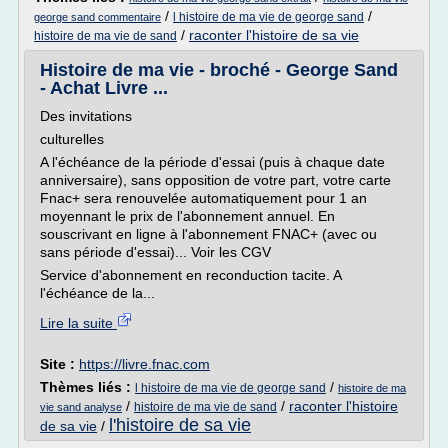
/
/
l histoire de ma vie de george sand
george sand commentaire
/
raconter l'histoire de sa vie
histoire de ma vie de sand
Histoire de ma vie - broché - George Sand
- Achat Livre ...
Des invitations
culturelles
A l'échéance de la période d'essai (puis à chaque date
anniversaire), sans opposition de votre part, votre carte
Fnac+ sera renouvelée automatiquement pour 1 an
moyennant le prix de l'abonnement annuel. En
souscrivant en ligne à l'abonnement FNAC+ (avec ou
sans période d'essai)... Voir les CGV
Service d'abonnement en reconduction tacite. A
l'échéance de la...
Lire la suite
Site :
https://livre.fnac.com
Thèmes liés :
/
l histoire de ma vie de george sand
histoire de ma
/
/
raconter l'histoire
histoire de ma vie de sand
vie sand analyse
l'histoire de sa vie
de sa vie
/