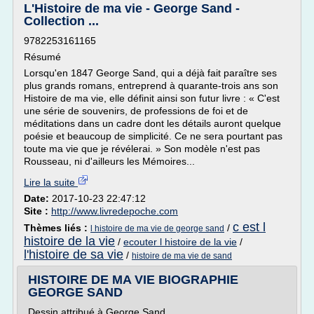
L'Histoire de ma vie - George Sand -
Collection ...
9782253161165
Résumé
Lorsqu'en 1847 George Sand, qui a déjà fait paraître ses
plus grands romans, entreprend à quarante-trois ans son
Histoire de ma vie, elle définit ainsi son futur livre : « C'est
une série de souvenirs, de professions de foi et de
méditations dans un cadre dont les détails auront quelque
poésie et beaucoup de simplicité. Ce ne sera pourtant pas
toute ma vie que je révélerai. » Son modèle n'est pas
Rousseau, ni d'ailleurs les Mémoires...
Lire la suite
Date:
2017-10-23 22:47:12
Site :
http://www.livredepoche.com
c est l
Thèmes liés :
/
l histoire de ma vie de george sand
histoire de la vie
/
ecouter l histoire de la vie
/
l'histoire de sa vie
/
histoire de ma vie de sand
HISTOIRE DE MA VIE BIOGRAPHIE
GEORGE SAND
Dessin attribué à George Sand.