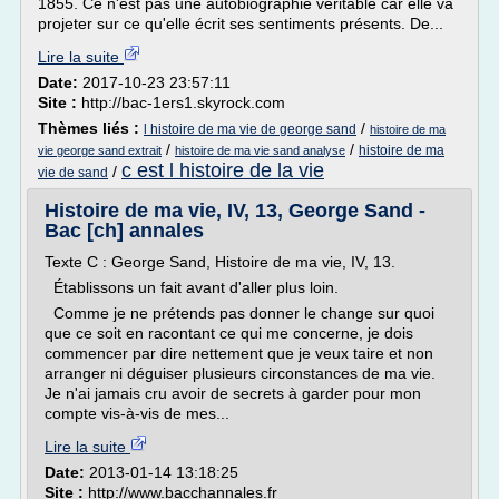
1855. Ce n'est pas une autobiographie véritable car elle va
projeter sur ce qu'elle écrit ses sentiments présents. De...
Lire la suite
Date:
2017-10-23 23:57:11
Site :
http://bac-1ers1.skyrock.com
Thèmes liés :
/
l histoire de ma vie de george sand
histoire de ma
/
/
histoire de ma
vie george sand extrait
histoire de ma vie sand analyse
c est l histoire de la vie
/
vie de sand
Histoire de ma vie, IV, 13, George Sand -
Bac [ch] annales
Texte C : George Sand, Histoire de ma vie, IV, 13.
Établissons un fait avant d'aller plus loin.
Comme je ne prétends pas donner le change sur quoi
que ce soit en racontant ce qui me concerne, je dois
commencer par dire nettement que je veux taire et non
arranger ni déguiser plusieurs circonstances de ma vie.
Je n'ai jamais cru avoir de secrets à garder pour mon
compte vis-à-vis de mes...
Lire la suite
Date:
2013-01-14 13:18:25
Site :
http://www.bacchannales.fr