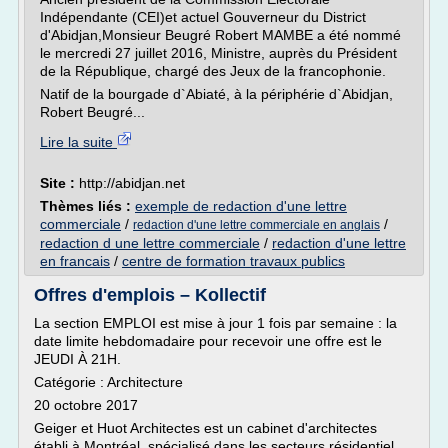
Indépendante (CEI)et actuel Gouverneur du District
d'Abidjan,Monsieur Beugré Robert MAMBE a été nommé
le mercredi 27 juillet 2016, Ministre, auprès du Président
de la République, chargé des Jeux de la francophonie.
Natif de la bourgade d`Abiaté, à la périphérie d`Abidjan,
Robert Beugré...
Lire la suite
Site :
http://abidjan.net
Thèmes liés :
exemple de redaction d'une lettre
commerciale
/
/
redaction d'une lettre commerciale en anglais
redaction d une lettre commerciale
/
redaction d'une lettre
en francais
/
centre de formation travaux publics
Offres d'emplois – Kollectif
La section EMPLOI est mise à jour 1 fois par semaine : la
date limite hebdomadaire pour recevoir une offre est le
JEUDI À 21H.
Catégorie : Architecture
20 octobre 2017
Geiger et Huot Architectes est un cabinet d'architectes
établi à Montréal, spécialisé dans les secteurs résidentiel