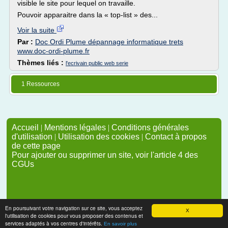
visible le site pour lequel on travaille.
Pouvoir apparaitre dans la « top-list » des...
Voir la suite
Par :
Doc Ordi Plume dépannage informatique trets
www.doc-ordi-plume.fr
Thèmes liés :
l'ecrivain public web serie
1 Ressources
Accueil
|
Mentions légales
|
Conditions générales
d'utilisation
|
Utilisation des cookies
|
Contact à propos
de cette page
Pour ajouter ou supprimer un site, voir l'article 4 des
CGUs
En poursuivant votre navigation sur ce site, vous acceptez
X
l'utilisation de cookies pour vous proposer des contenus et
services adaptés à vos centres d'intérêts.
En savoir plus