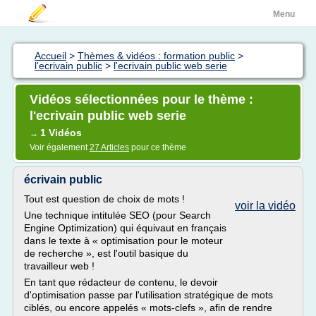
Menu
Accueil
>
Thèmes & vidéos : formation public
>
l'ecrivain public
>
l'ecrivain public web serie
Vidéos sélectionnées pour le thème :
l'ecrivain public web serie
1 Vidéos
→
Voir également
27 Articles
pour ce thème
écrivain public
Tout est question de choix de mots !
voir la vidéo
Une technique intitulée SEO (pour Search
Engine Optimization) qui équivaut en français
dans le texte à « optimisation pour le moteur
de recherche », est l'outil basique du
travailleur web !
En tant que rédacteur de contenu, le devoir
d'optimisation passe par l'utilisation stratégique de mots
ciblés, ou encore appelés « mots-clefs », afin de rendre