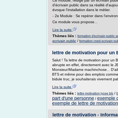
Ce module, rédigé par un écrivain public
d'écrivain public dans sa réalité d'aujou
évoque l'installation dans le métier.
- 2e Module : Se repérer dans l'environn
Ce module vous propose...
Lire la suite
Thèmes liés :
formation d'ecrivain public 
ecrivain public
/
formation cned ecrivain pub
lettre de motivation pour un
Salut ! Ta lettre de motivation pour u
abrupte en effet, directement avec le J
Monsieur/Madame machinchose... D'aille
BTS et même pour des emplois commenc
bidule truc, je souhaiterais vivement pata
Lire la suite
Thèmes liés :
/
b
lettre motivation lycee bts
part d'une personne
exemple de
/
exemple de lettre de motivation 
lettre de motivation - Inform