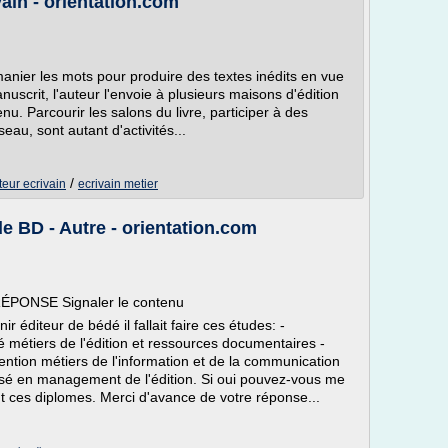
vain - orientation.com
manier les mots pour produire des textes inédits en vue
nuscrit, l'auteur l'envoie à plusieurs maisons d'édition
enu. Parcourir les salons du livre, participer à des
eau, sont autant d'activités...
/
teur ecrivain
ecrivain metier
e BD - Autre - orientation.com
RÉPONSE Signaler le contenu
r éditeur de bédé il fallait faire ces études: -
ité métiers de l'édition et ressources documentaires -
ntion métiers de l'information et de la communication
lisé en management de l'édition. Si oui pouvez-vous me
ont ces diplomes. Merci d'avance de votre réponse...