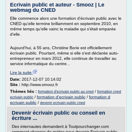
Ecrivain public et auteur - Smooz | Le
webmag du CNED
Elle commence alors une formation d'écrivain public avec le
CNED qu'elle termine brillamment en septembre 2010, en
même temps qu'elle vainc la maladie qui s'était emparée
d'elle.
Aujourd'hui, à 55 ans, Christine Borie est officiellement
écrivain public. Pourtant, même si elle s'est déclarée auto-
entrepreneur en mars 2012, elle continue de travailler au
service informatique du centre...
Lire la suite
Date:
2017-12-07 10:14:02
Site :
http://www.smooz.fr
Thèmes liés :
/
formation d'ecrivain public au cned
formation cned
/
formation d'ecrivain public
/
formation d
ecrivain public
ecrivain public
/
devenir ecrivain public cned
Devenir écrivain public ou conseil en
écriture ...
Des internautes demandent à Toutpourchanger.com
comment changer de métier pour devenir Ecrivain public