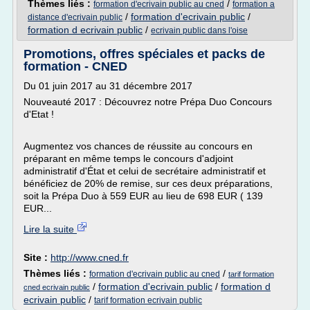
Thèmes liés :
/
formation d'ecrivain public au cned
formation a
/
formation d'ecrivain public
/
distance d'ecrivain public
formation d ecrivain public
/
ecrivain public dans l'oise
Promotions, offres spéciales et packs de
formation - CNED
Du 01 juin 2017 au 31 décembre 2017
Nouveauté 2017 : Découvrez notre Prépa Duo Concours
d'Etat !
Augmentez vos chances de réussite au concours en
préparant en même temps le concours d'adjoint
administratif d'État et celui de secrétaire administratif et
bénéficiez de 20% de remise, sur ces deux préparations,
soit la Prépa Duo à 559 EUR au lieu de 698 EUR ( 139
EUR...
Lire la suite
Site :
http://www.cned.fr
Thèmes liés :
/
formation d'ecrivain public au cned
tarif formation
/
formation d'ecrivain public
/
formation d
cned ecrivain public
ecrivain public
/
tarif formation ecrivain public