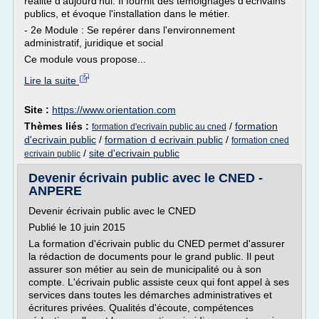
réalité d'aujourd'hui. Il fournit des témoignages d'écrivains
publics, et évoque l'installation dans le métier.
- 2e Module : Se repérer dans l'environnement
administratif, juridique et social
Ce module vous propose...
Lire la suite
Site :
https://www.orientation.com
Thèmes liés :
/
formation
formation d'ecrivain public au cned
d'ecrivain public
/
formation d ecrivain public
/
formation cned
/
site d'ecrivain public
ecrivain public
Devenir écrivain public avec le CNED -
ANPERE
Devenir écrivain public avec le CNED
Publié le 10 juin 2015
La formation d'écrivain public du CNED permet d'assurer
la rédaction de documents pour le grand public. Il peut
assurer son métier au sein de municipalité ou à son
compte. L'écrivain public assiste ceux qui font appel à ses
services dans toutes les démarches administratives et
écritures privées. Qualités d'écoute, compétences