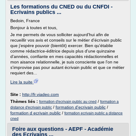
Les formations du CNED ou du CNFDI -
Ecrivains publics ...
Bedoin, France
Bonjour à toutes et tous,
Je me permets de vous solliciter aujourd'hui afin de
recueillir vos avis et conseils sur le métier d'écrivain public
que j'espère pouvoir (bientôt) exercer. Bien qu'établie
comme rédactrice-éditrice depuis plus d'une quinzaine
d'années, confiante en mes capacités rédactionnelles et
mon aisance relationnelle, je suis consciente que l'on ne
s'improvise pas pour autant écrivain public et que ce métier
requiert des...
Lire la suite
Site :
http://fr.viadeo.com
Thèmes liés :
/
formation d'ecrivain public au cned
formation a
/
formation d'ecrivain public
/
distance d'ecrivain public
formation d ecrivain public
/
formation ecrivain public a distance
cned
Foire aux questions - AEPF - Académie
des Ecrivains ...