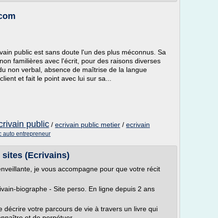
.com
crivain public est sans doute l'un des plus méconnus. Sa
on familières avec l'écrit, pour des raisons diverses
u non verbal, absence de maîtrise de la langue
ient et fait le point avec lui sur sa...
crivain public
/
ecrivain public metier
/
ecrivain
ic auto entrepreneur
 sites (Ecrivains)
nveillante, je vous accompagne pour que votre récit
rivain-biographe - Site perso. En ligne depuis 2 ans
e décrire votre parcours de vie à travers un livre qui
nnaître et de perpétuer...