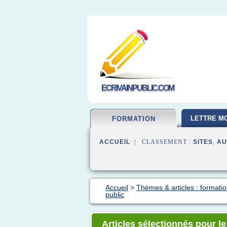
ECRIVAINPUBLIC.COM
LETTRE MO
FORMATION
ACCUEIL
| CLASSEMENT :
SITES
,
AU
Accueil
>
Thèmes & articles : formatio
public
Articles sélectionnés pour le