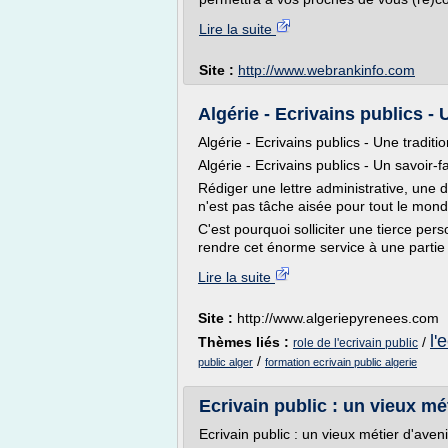
Lire la suite
Site :
http://www.webrankinfo.com
Algérie - Ecrivains publics - U
Algérie - Ecrivains publics - Une traditi
Algérie - Ecrivains publics - Un savoir-f
Rédiger une lettre administrative, un
n'est pas tâche aisée pour tout le mond
C'est pourquoi solliciter une tierce pers
rendre cet énorme service à une partie 
Lire la suite
Site :
http://www.algeriepyrenees.com
l'
Thèmes liés :
/
role de l'ecrivain public
/
public alger
formation ecrivain public algerie
Ecrivain public : un vieux mé
Ecrivain public : un vieux métier d'aveni