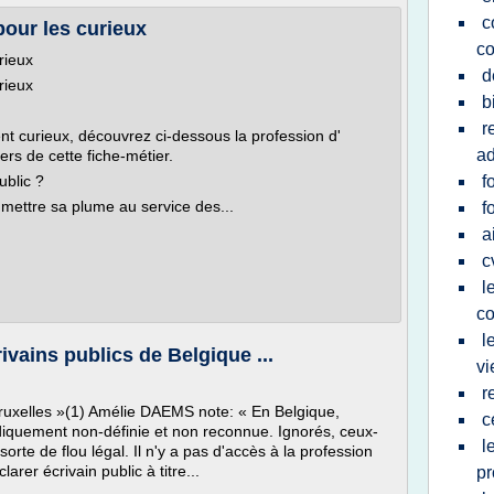
c
pour les curieux
c
rieux
d
rieux
b
r
nt curieux, découvrez ci-dessous la profession d'
ad
ers de cette fiche-métier.
ublic ?
f
à mettre sa plume au service des...
f
a
c
l
co
l
vains publics de Belgique ...
vi
r
 Bruxelles »(1) Amélie DAEMS note: « En Belgique,
c
uridiquement non-définie et non reconnue. Ignorés, ceux-
l
orte de flou légal. Il n'y a pas d'accès à la profession
arer écrivain public à titre...
pr