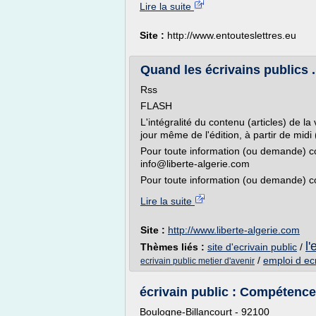
Lire la suite
Site :
http://www.entouteslettres.eu
Quand les écrivains publics ..
Rss
FLASH
L'intégralité du contenu (articles) de la 
jour même de l'édition, à partir de mid
Pour toute information (ou demande) con
info@liberte-algerie.com
Pour toute information (ou demande) conc
Lire la suite
Site :
http://www.liberte-algerie.com
l'
Thèmes liés :
site d'ecrivain public
/
/
emploi d ecr
ecrivain public metier d'avenir
écrivain public : Compétences
Boulogne-Billancourt - 92100