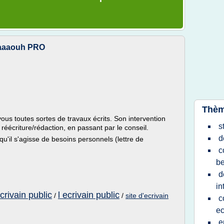
 Waaaouh PRO
Thèm
vous toutes sortes de travaux écrits. Son intervention
s
 réécriture/rédaction, en passant par le conseil.
d
'il s'agisse de besoins personnels (lettre de
c
b
d
in
ecrivain public
l ecrivain public
/
/
site d'ecrivain
c
ec
e