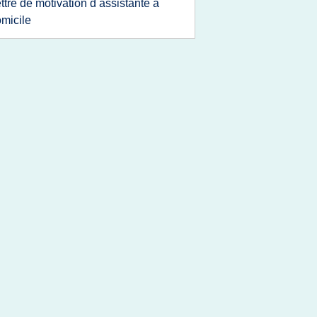
ettre de motivation d assistante a
micile