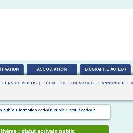
TIVATION
ASSOCIATION
BIOGRAPHIE AUTEUR
TEURS DE VIDÉOS
| SOUMETTRE :
UN ARTICLE
|
ANNONCER
|
n public
>
formation ecrivain public
>
statut ecrivain
 thème : statut ecrivain public