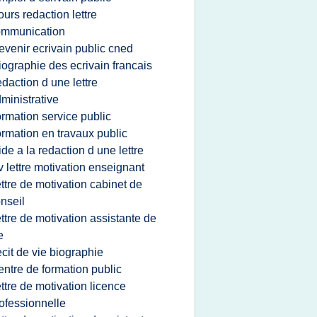
ours redaction lettre
ommunication
evenir ecrivain public cned
iographie des ecrivain francais
edaction d une lettre
ministrative
ormation service public
ormation en travaux public
ide a la redaction d une lettre
v lettre motivation enseignant
ettre de motivation cabinet de
nseil
ettre de motivation assistante de
e
ecit de vie biographie
entre de formation public
ettre de motivation licence
ofessionnelle