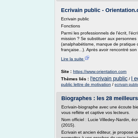
Ecrivain public - Orientation
Ecrivain public
Fonctions
Parmi les professionnels de l'écrit, l'é
mission ? Se substituer aux personnes n
(analphabétisme, manque de pratique d
française...). Après avoir rencontré son cl
Lire la suite
Site :
https://www.orientation.com
l'ecrivain public
l e
Thèmes liés :
/
public lettre de motivation
/
ecrivain publ
Biographes : les 28 meilleurs
Ecrivain-biographe avec une écoute bie
vous reflète et captive vos lecteurs.
Nom officiel : Lucie Villedey-Nardin, éc
(2015).
Ecrivain et ancien éditeur, je propose d
permettra à vos proches de vous (re)co