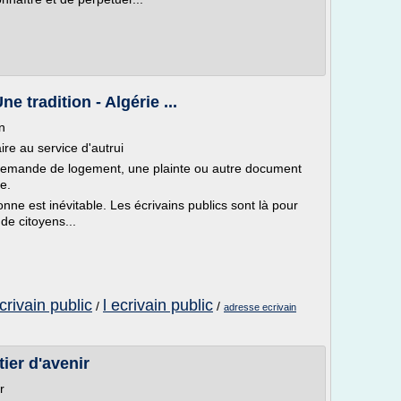
ne tradition - Algérie ...
on
aire au service d'autrui
e demande de logement, une plainte ou autre document
e.
onne est inévitable. Les écrivains publics sont là pour
de citoyens...
ecrivain public
l ecrivain public
/
/
adresse ecrivain
tier d'avenir
r