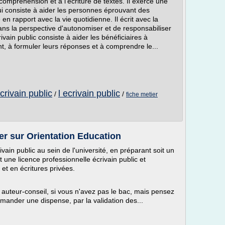
compréhension et à l'écriture de textes. Il exerce une
, qui consiste à aider les personnes éprouvant des
le en rapport avec la vie quotidienne. Il écrit avec la
ans la perspective d'autonomiser et de responsabiliser
ivain public consiste à aider les bénéficiaires à
nt, à formuler leurs réponses et à comprendre le...
ecrivain public
l ecrivain public
/
/
fiche metier
ier sur Orientation Education
vain public au sein de l'université, en préparant soit un
t une licence professionnelle écrivain public et
et en écritures privées.
t auteur-conseil, si vous n'avez pas le bac, mais pensez
ander une dispense, par la validation des...