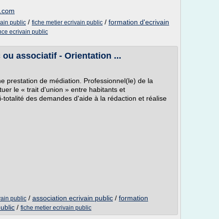
n.com
/
/
formation d'ecrivain
ain public
fiche metier ecrivain public
nce ecrivain public
ou associatif - Orientation ...
ne prestation de médiation. Professionnel(le) de la
tuer le « trait d'union » entre habitants et
si-totalité des demandes d'aide à la rédaction et réalise
/
association ecrivain public
/
formation
vain public
ublic
/
fiche metier ecrivain public