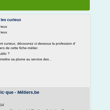
 les curieux
rieux
rieux
nt curieux, découvrez ci-dessous la profession d'
ers de cette fiche-métier.
ublic ?
à mettre sa plume au service des...
lic·que - Métiers.be
014