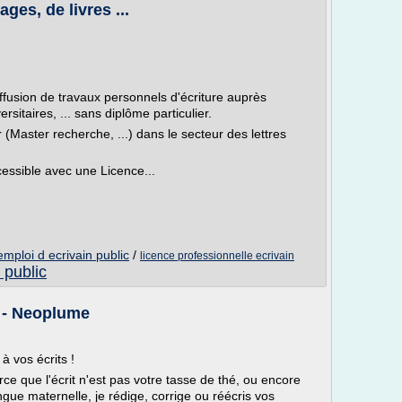
ges, de livres ...
iffusion de travaux personnels d'écriture auprès
rsitaires, ... sans diplôme particulier.
Master recherche, ...) dans le secteur des lettres
cessible avec une Licence...
emploi d ecrivain public
/
licence professionnelle ecrivain
n public
e - Neoplume
à vos écrits !
 que l'écrit n'est pas votre tasse de thé, ou encore
ngue maternelle, je rédige, corrige ou réécris vos