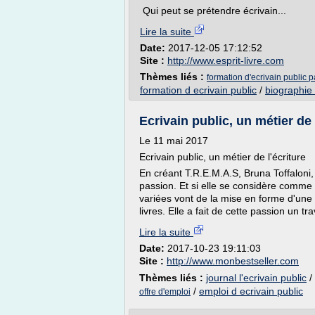
Qui peut se prétendre écrivain...
Lire la suite
Date:
2017-12-05 17:12:52
Site :
http://www.esprit-livre.com
Thèmes liés :
formation d'ecrivain public
formation d ecrivain public
/
biographie 
Ecrivain public, un métier de
Le 11 mai 2017
Ecrivain public, un métier de l'écriture
En créant T.R.E.M.A.S, Bruna Toffaloni,
passion. Et si elle se considère comme 
variées vont de la mise en forme d'une
livres. Elle a fait de cette passion un tra
Lire la suite
Date:
2017-10-23 19:11:03
Site :
http://www.monbestseller.com
Thèmes liés :
journal l'ecrivain public
/
/
emploi d ecrivain public
offre d'emploi