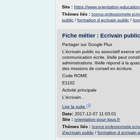
Site :
https://www.orientation-educatio
Thèmes liés :
licence professionnelle ecriv
public
/
formation d ecrivain public
/
lice
Fiche métier : Ecrivain public 
Partager sur Google Plus
L'écrivain public ou associatif exerce u
communication écrite, il/elle peut consti
administrations. Il/elle répond à la qua
des missions de conseil en écriture.
Code ROME
E1102
Activité principale
L'écrivain...
Lire la suite
Date:
2017-12-07 11:03:01
Site :
orientation-pour-tous.fr
Thèmes liés :
licence professionnelle ecri
d'ecrivain public
/
formation d ecrivain p