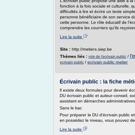
L'écrivain public propose une aide à la 
fonction à la fois sociale et culturelle
difficultés à lire et écrire un texte simp
personne bénéficiaire de son service d
cette personne. Le rôle éducatif de l'écr
comprendre les courriers qu'ils reçoive
Lire la suite
Site :
http://metiers.siep.be
l'
Thèmes liés :
/
role de l'ecrivain public
/
ecrivain public metier
ecrivain public
Écrivain public : la fiche mét
Il existe deux formules pour devenir écri
DU écrivain public et auteur-conseil, soi
assistant en démarches administratives 
Sans le bac
Pour préparer le DU d'écrivain public e
en possédez le niveau, vous pouvez dem
Lire la suite