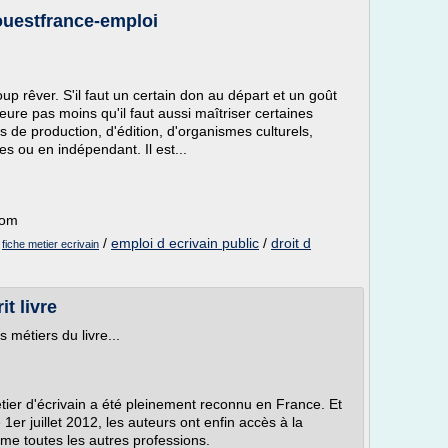
 ouestfrance-emploi
oup rêver. S'il faut un certain don au départ et un goût
meure pas moins qu'il faut aussi maîtriser certaines
s de production, d'édition, d'organismes culturels,
ales ou en indépendant. Il est...
com
/
/
emploi d ecrivain public
/
droit d
fiche metier ecrivain
it livre
 métiers du livre...
ier d'écrivain a été pleinement reconnu en France. Et
1er juillet 2012, les auteurs ont enfin accès à la
me toutes les autres professions.