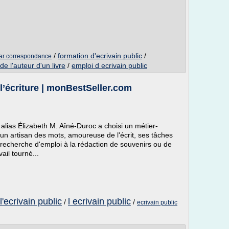
/
formation d'ecrivain public
/
 par correspondance
de l'auteur d'un livre
/
emploi d ecrivain public
 l’écriture | monBestSeller.com
 alias Élizabeth M. Aîné-Duroc a choisi un métier-
un artisan des mots, amoureuse de l'écrit, ses tâches
 recherche d'emploi à la rédaction de souvenirs ou de
vail tourné...
l'ecrivain public
l ecrivain public
/
/
ecrivain public