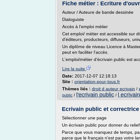
Fiche métier : Ecriture d'ouvra
Auteur / Auteure de bande dessinée
Dialoguiste
Accès à l'emploi métier
Cet emploi/ métier est accessible sur d
d'éditeurs, producteurs, diffuseurs, unive
Un diplôme de niveau Licence à Master (
peut en faciliter l'accès.
L'emploi/métier d'écrivain public est ac
Lire la suite
Date:
2017-12-07 12:18:13
Site :
orientation-pour-tous.fr
Thèmes liés :
droit d auteur ecrivain
/
l'ecrivain public
l ecrivai
/
/
public
Ecrivain public et correctric
Sélectionner une page
Un écrivain public pour donner du relief 
Parce que vous manquez de temps, parce
parce que le français n'est pas votre la