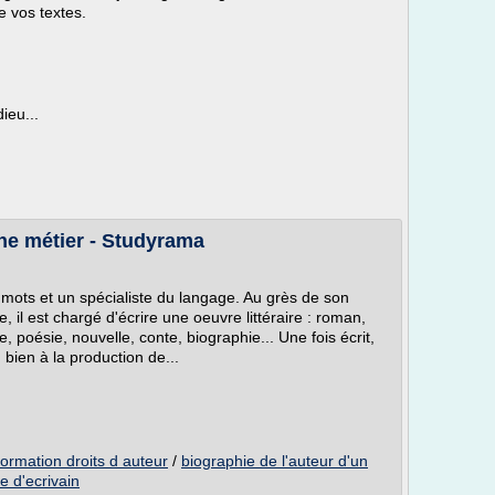
le vos textes.
ieu...
che métier - Studyrama
 mots et un spécialiste du langage. Au grès de son
 il est chargé d'écrire une oeuvre littéraire : roman,
e, poésie, nouvelle, conte, biographie... Une fois écrit,
 bien à la production de...
formation droits d auteur
/
biographie de l'auteur d'un
e d'ecrivain