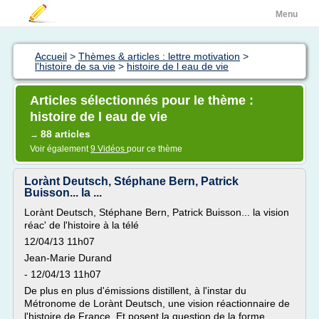
Menu
Accueil
>
Thèmes & articles : lettre motivation
>
l'histoire de sa vie
>
histoire de l eau de vie
Articles sélectionnés pour le thème :
histoire de l eau de vie
88 articles
→
Voir également
9 Vidéos
pour ce thème
Lorànt Deutsch, Stéphane Bern, Patrick
Buisson... la ...
Lorànt Deutsch, Stéphane Bern, Patrick Buisson... la vision
réac' de l'histoire à la télé
12/04/13 11h07
Jean-Marie Durand
- 12/04/13 11h07
De plus en plus d'émissions distillent, à l'instar du
Métronome de Lorànt Deutsch, une vision réactionnaire de
l'histoire de France. Et posent la question de la forme