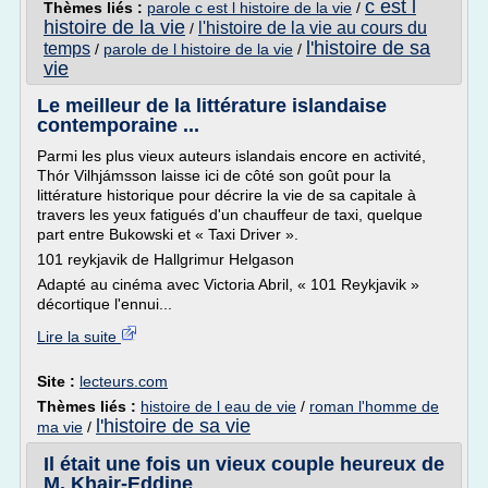
c est l
Thèmes liés :
parole c est l histoire de la vie
/
histoire de la vie
l'histoire de la vie au cours du
/
l'histoire de sa
temps
/
parole de l histoire de la vie
/
vie
Le meilleur de la littérature islandaise
contemporaine ...
Parmi les plus vieux auteurs islandais encore en activité,
Thór Vilhjámsson laisse ici de côté son goût pour la
littérature historique pour décrire la vie de sa capitale à
travers les yeux fatigués d'un chauffeur de taxi, quelque
part entre Bukowski et « Taxi Driver ».
101 reykjavik de Hallgrimur Helgason
Adapté au cinéma avec Victoria Abril, « 101 Reykjavik »
décortique l'ennui...
Lire la suite
Site :
lecteurs.com
Thèmes liés :
histoire de l eau de vie
/
roman l'homme de
l'histoire de sa vie
ma vie
/
Il était une fois un vieux couple heureux de
M. Khair-Eddine