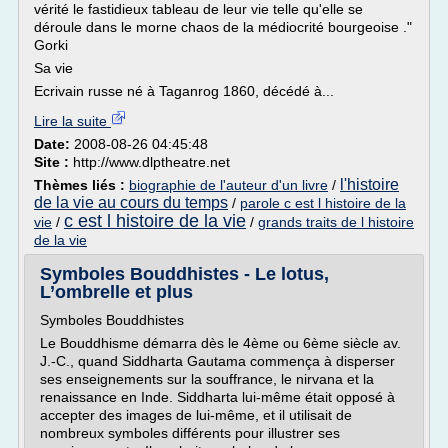
vérité le fastidieux tableau de leur vie telle qu'elle se
déroule dans le morne chaos de la médiocrité bourgeoise ."
Gorki
Sa vie
Ecrivain russe né à Taganrog 1860, décédé à...
Lire la suite
Date:
2008-08-26 04:45:48
Site :
http://www.dlptheatre.net
l'histoire
Thèmes liés :
biographie de l'auteur d'un livre
/
de la vie au cours du temps
/
parole c est l histoire de la
c est l histoire de la vie
vie
/
/
grands traits de l histoire
de la vie
Symboles Bouddhistes - Le lotus,
L’ombrelle et plus
Symboles Bouddhistes
Le Bouddhisme démarra dès le 4ème ou 6ème siècle av.
J.-C., quand Siddharta Gautama commença à disperser
ses enseignements sur la souffrance, le nirvana et la
renaissance en Inde. Siddharta lui-même était opposé à
accepter des images de lui-même, et il utilisait de
nombreux symboles différents pour illustrer ses