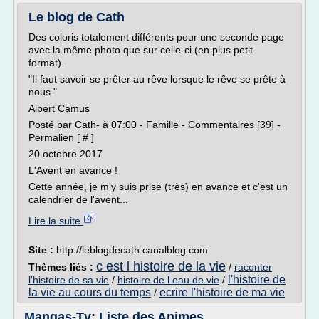
Le blog de Cath
Des coloris totalement différents pour une seconde page
avec la même photo que sur celle-ci (en plus petit
format).
"Il faut savoir se prêter au rêve lorsque le rêve se prête à
nous."
Albert Camus
Posté par Cath- à 07:00 - Famille - Commentaires [39] -
Permalien [ # ]
20 octobre 2017
L'Avent en avance !
Cette année, je m'y suis prise (très) en avance et c'est un
calendrier de l'avent...
Lire la suite
Site :
http://leblogdecath.canalblog.com
c est l histoire de la vie
Thèmes liés :
/
raconter
l'histoire de
l'histoire de sa vie
/
histoire de l eau de vie
/
la vie au cours du temps
ecrire l'histoire de ma vie
/
Mangas-Tv: Liste des Animes