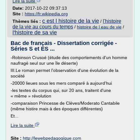
Lire la suite
Date:
2017-10-22 09:37:13
Site :
https://fr.wikipedia.org
c est l histoire de la vie
l'histoire
Thèmes liés :
/
de la vie au cours du temps
/
histoire de l eau de vie
/
l'histoire de sa vie
Bac de français - Dissertation corrigée -
Séries S et ES ...
-Robinson Crusoé (étude des comportements d'un homme
naufragé seul sur une île déserte)
III.Le roman permet l'observation d'une évolution de la
société
-20000 lieues sous les mers comparé à aujourd'hui
-les textes du corpus qui, sur 20 ans, traitent d'une
« même » révolution
-comparaison Princesse de Clèves/Moderato Cantabile
(même histire mais à des époques différentes)
Et...
Lire la suite
Site :
http://lewebpedagogique.com