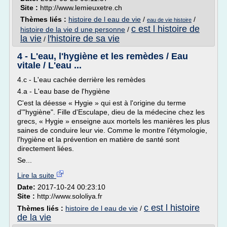
Site :
http://www.lemieuxetre.ch
Thèmes liés :
histoire de l eau de vie
/
/
eau de vie histoire
c est l histoire de
histoire de la vie d une personne
/
la vie
l'histoire de sa vie
/
4 - L'eau, l'hygiène et les remèdes / Eau
vitale / L'eau ...
4.c - L'eau cachée derrière les remèdes
4.a - L'eau base de l'hygiène
C'est la déesse « Hygie » qui est à l'origine du terme
d'"hygiène". Fille d'Esculape, dieu de la médecine chez les
grecs, « Hygie » enseigne aux mortels les manières les plus
saines de conduire leur vie. Comme le montre l'étymologie,
l'hygiène et la prévention en matière de santé sont
directement liées.
Se...
Lire la suite
Date:
2017-10-24 00:23:10
Site :
http://www.sololiya.fr
c est l histoire
Thèmes liés :
histoire de l eau de vie
/
de la vie