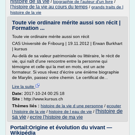
histoire de la vie
/
biographie de l'auteur d'un livre
/
l'histoire de la vie au cours du temps
/
grands traits de l
histoire de la vie
Toute vie ordinaire mérite aussi son récit |
Formation ...
Toute vie ordinaire mérite aussi son récit
CAS Université de Fribourg | 19.11.2012 | Erwan Burkhart
| kursus
Au-delà de sa valeur patrimoniale ou littéraire, le récit de
vie, qui naît d'une rencontre entre la personne qui
témoigne et celle qui la met en mots, est un acte
formateur. Si vous rêvez d'écrire une énième biographie
de Marylin, passez votre chemin. Le certificat de...
Lire la suite
Date:
2017-10-24 00:25:18
Site :
http://www.kursus.ch
Thèmes liés :
histoire de la vie d une personne
/
ecouter
l'histoire de
l histoire de la vie
/
histoire de l eau de vie
/
sa vie
ecrire l'histoire de ma vie
/
Portail:Origine et évolution du vivant —
Wikipédia