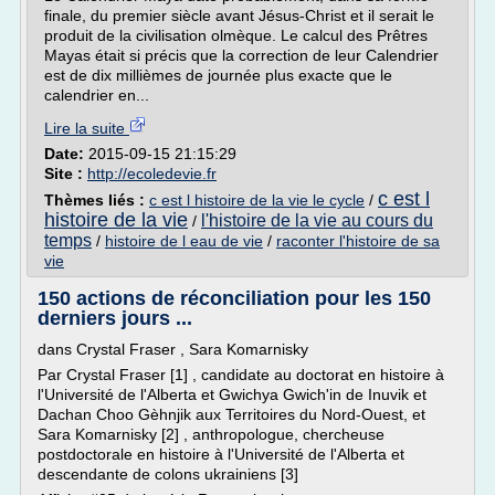
finale, du premier siècle avant Jésus-Christ et il serait le
produit de la civilisation olmèque. Le calcul des Prêtres
Mayas était si précis que la correction de leur Calendrier
est de dix millièmes de journée plus exacte que le
calendrier en...
Lire la suite
Date:
2015-09-15 21:15:29
Site :
http://ecoledevie.fr
c est l
Thèmes liés :
c est l histoire de la vie le cycle
/
histoire de la vie
l'histoire de la vie au cours du
/
temps
/
histoire de l eau de vie
/
raconter l'histoire de sa
vie
150 actions de réconciliation pour les 150
derniers jours ...
dans Crystal Fraser , Sara Komarnisky
Par Crystal Fraser [1] , candidate au doctorat en histoire à
l'Université de l'Alberta et Gwichya Gwich'in de Inuvik et
Dachan Choo Gèhnjik aux Territoires du Nord-Ouest, et
Sara Komarnisky [2] , anthropologue, chercheuse
postdoctorale en histoire à l'Université de l'Alberta et
descendante de colons ukrainiens [3]