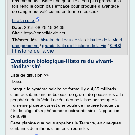
recommandée. Boire une quantité d'eau plus grande à la
fois rend le côlon plus efficace pour produire d'avantage
de sang renouvelé connu en terme médicaux...
Lire la suite
Date:
2015-09-25 15:04:35
Site :
http://conseildevie.net
Thèmes liés :
histoire de l eau de vie
/
histoire de la vie d
c est
une personne
/
grands traits de l histoire de la vie
/
l histoire de la vie
Evolution biologique-Histoire du vivant-
biodiversité ...
Liste de diffusion >>
Home
Lorsque le système solaire se forme il y a 4,55 milliards
d'années dans une nébuleuse de gaz et de poussières à la
périphérie de la Voie Lactée, rien ne laisse penser que la
troisième planète qui est une boule de matière fondue va
être le siège d'un phénomène extraordinaire : l'apparition
de la vie.
Cette planète que nous appelons la Terre va, en quelques
centaines de millions d'années, réunir les...