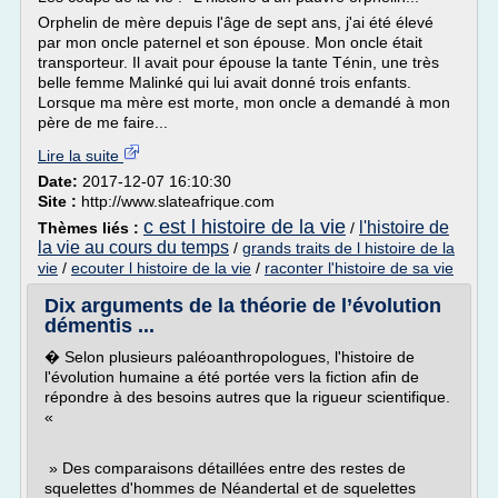
Orphelin de mère depuis l'âge de sept ans, j'ai été élevé
par mon oncle paternel et son épouse. Mon oncle était
transporteur. Il avait pour épouse la tante Ténin, une très
belle femme Malinké qui lui avait donné trois enfants.
Lorsque ma mère est morte, mon oncle a demandé à mon
père de me faire...
Lire la suite
Date:
2017-12-07 16:10:30
Site :
http://www.slateafrique.com
c est l histoire de la vie
l'histoire de
Thèmes liés :
/
la vie au cours du temps
/
grands traits de l histoire de la
vie
/
ecouter l histoire de la vie
/
raconter l'histoire de sa vie
Dix arguments de la théorie de l’évolution
démentis ...
� Selon plusieurs paléoanthropologues, l'histoire de
l'évolution humaine a été portée vers la fiction afin de
répondre à des besoins autres que la rigueur scientifique.
«
» Des comparaisons détaillées entre des restes de
squelettes d'hommes de Néandertal et de squelettes