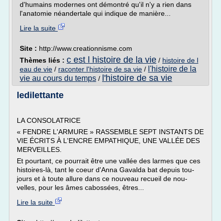
d'humains modernes ont démontré qu'il n'y a rien dans
l'anatomie néandertale qui indique de manière...
Lire la suite
Site :
http://www.creationnisme.com
c est l histoire de la vie
Thèmes liés :
/
histoire de l
l'histoire de la
eau de vie
/
raconter l'histoire de sa vie
/
l'histoire de sa vie
vie au cours du temps
/
ledilettante
LA CONSOLATRICE
« FENDRE L'AR­MURE » RAS­SEMBLE SEPT INS­TANTS DE
VIE ÉCRITS À L'ENCRE EM­PA­THIQUE, UNE VAL­LÉE DES
MER­VEILLES.
Et pour­tant, ce pour­rait être une val­lée des larmes que ces
his­toires-là, tant le coeur d'Anna Ga­valda bat de­puis tou­
jours et à toute al­lure dans ce nou­veau re­cueil de nou­
velles, pour les âmes ca­bos­sées, êtres...
Lire la suite