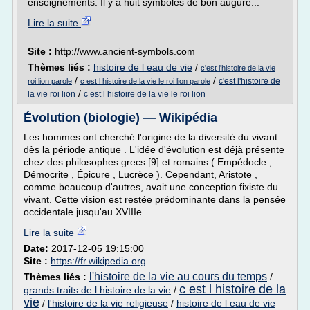
enseignements. Il y a huit symboles de bon augure...
Lire la suite
Site :
http://www.ancient-symbols.com
Thèmes liés :
histoire de l eau de vie
/
c'est l'histoire de la vie
/
/
c'est l'histoire de
roi lion parole
c est l histoire de la vie le roi lion parole
/
la vie roi lion
c est l histoire de la vie le roi lion
Évolution (biologie) — Wikipédia
Les hommes ont cherché l'origine de la diversité du vivant
dès la période antique . L'idée d'évolution est déjà présente
chez des philosophes grecs [9] et romains ( Empédocle ,
Démocrite , Épicure , Lucrèce ). Cependant, Aristote ,
comme beaucoup d'autres, avait une conception fixiste du
vivant. Cette vision est restée prédominante dans la pensée
occidentale jusqu'au XVIIIe...
Lire la suite
Date:
2017-12-05 19:15:00
Site :
https://fr.wikipedia.org
l'histoire de la vie au cours du temps
Thèmes liés :
/
c est l histoire de la
grands traits de l histoire de la vie
/
vie
/
l'histoire de la vie religieuse
/
histoire de l eau de vie