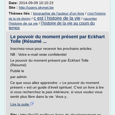
Date:
2014-09-09 10:10:23
Site :
http://users.skynet.be
Thèmes liés :
biographie de l'auteur d'un livre
/
c'est l'histoire
c est l histoire de la vie
/
/
raconter
de la vie disney
l'histoire de la vie au cours du
l'histoire de sa vie
/
temps
Le pouvoir du moment présent par Eckhart
Tolle (Résumé ...
Inscrivez-vous pour recevoir les prochains articles.
NB : Votre e-mail reste confidentiel
Le pouvoir du moment présent par Eckhart Tolle
(Résumé)
Publié le
par admin
Ce que vous allez apprendre: » Le pouvoir du moment
présent » est un guide d'éveil spirituel. C'est un livre à lire
si vous recherchez la paix intérieure, si vous voulez vous
sentir plus libre dans la vie. Vous y...
Lire la suite
Site :
http://les10-meilleurs-livres-de-developpement-pe