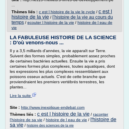
...
c est l
Thèmes liés :
c est l histoire de la vie le cycle
/
histoire de la vie
l'histoire de la vie au cours du
/
temps
/
ecouter l histoire de la vie
/
histoire de l eau de
vie
LA FABULEUSE HISTOIRE DE LA SCIENCE
: D'où venons-nous ...
Il y a 3,5 milliards d'années, la vie apparaît sur Terre.
Suivent des formes simples, probablement assez proches
de certaines bactéries actuelles. Ensuite la vie a pris
certaines formes plus complexes, toutes aquatiques, dont
les expressions les plus complexes ressemblaient aux
poissons osseux actuels. C'est de cette branche que
proviendraient les premiers vertébrés terrestres, les
plantes...
Lire la suite
Site :
http://www.inexplique-endebat.com
c est l histoire de la vie
Thèmes liés :
/
raconter
l'histoire de
l'histoire de sa vie
/
histoire de l eau de vie
/
sa vie
/
histoire des sciences de la vie