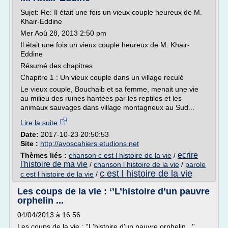
Sujet: Re: Il était une fois un vieux couple heureux de M.
Khair-Eddine
Mer Aoû 28, 2013 2:50 pm
Il était une fois un vieux couple heureux de M. Khair-
Eddine
Résumé des chapitres
Chapitre 1 : Un vieux couple dans un village reculé
Le vieux couple, Bouchaib et sa femme, menait une vie
au milieu des ruines hantées par les reptiles et les
animaux sauvages dans village montagneux au Sud...
Lire la suite
Date:
2017-10-23 20:50:53
Site :
http://avoscahiers.etudions.net
ecrire
Thèmes liés :
chanson c est l histoire de la vie
/
l'histoire de ma vie
/
chanson l histoire de la vie
/
parole
c est l histoire de la vie
c est l histoire de la vie
/
Les coups de la vie : ‘’L’histoire d’un pauvre
orphelin ...
04/04/2013 à 16:56
Les coups de la vie : ''L'histoire d'un pauvre orphelin...''