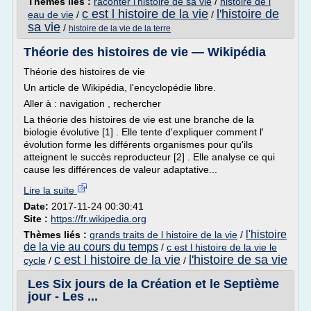
Thèmes liés :
raconter l'histoire de sa vie
/
histoire de l
c est l histoire de la vie
l'histoire de
eau de vie
/
/
sa vie
/
histoire de la vie de la terre
Théorie des histoires de vie — Wikipédia
Théorie des histoires de vie
Un article de Wikipédia, l'encyclopédie libre.
Aller à : navigation , rechercher
La théorie des histoires de vie est une branche de la
biologie évolutive [1] . Elle tente d'expliquer comment l'
évolution forme les différents organismes pour qu'ils
atteignent le succès reproducteur [2] . Elle analyse ce qui
cause les différences de valeur adaptative...
Lire la suite
Date:
2017-11-24 00:30:41
Site :
https://fr.wikipedia.org
l'histoire
Thèmes liés :
grands traits de l histoire de la vie
/
de la vie au cours du temps
/
c est l histoire de la vie le
c est l histoire de la vie
l'histoire de sa vie
cycle
/
/
Les Six jours de la Création et le Septième
jour - Les ...