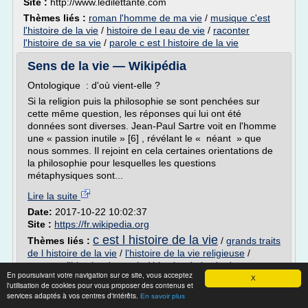
Site :
http://www.ledilettante.com
Thèmes liés :
roman l'homme de ma vie
/
musique c'est
l'histoire de la vie
/
histoire de l eau de vie
/
raconter
l'histoire de sa vie
/
parole c est l histoire de la vie
Sens de la vie — Wikipédia
Ontologique : d'où vient-elle ?
Si la religion puis la philosophie se sont penchées sur
cette même question, les réponses qui lui ont été
données sont diverses. Jean-Paul Sartre voit en l'homme
une « passion inutile » [6] , révélant le « néant » que
nous sommes. Il rejoint en cela certaines orientations de
la philosophie pour lesquelles les questions
métaphysiques sont...
Lire la suite
Date:
2017-10-22 10:02:37
Site :
https://fr.wikipedia.org
c est l histoire de la vie
Thèmes liés :
/
grands traits
de l histoire de la vie
/
l'histoire de la vie religieuse
/
raconter l'histoire de sa vie
/
histoire de la vie d une
En poursuivant votre navigation sur ce site, vous acceptez
personne
X
l'utilisation de cookies pour vous proposer des contenus et
services adaptés à vos centres d'intérêts.
En savoir plus
La liberté - Cours de philosophie - Ma Philo