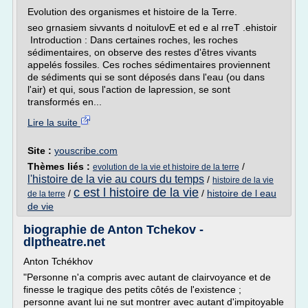
Evolution des organismes et histoire de la Terre.
seo grnasiem sivvants d noitulovE et ed e al rreT .ehistoir
Introduction : Dans certaines roches, les roches
sédimentaires, on observe des restes d'êtres vivants
appelés fossiles. Ces roches sédimentaires proviennent
de sédiments qui se sont déposés dans l'eau (ou dans
l'air) et qui, sous l'action de lapression, se sont
transformés en...
Lire la suite
Site :
youscribe.com
Thèmes liés :
/
evolution de la vie et histoire de la terre
l'histoire de la vie au cours du temps
/
histoire de la vie
c est l histoire de la vie
/
/
histoire de l eau
de la terre
de vie
biographie de Anton Tchekov -
dlptheatre.net
Anton Tchékhov
"Personne n'a compris avec autant de clairvoyance et de
finesse le tragique des petits côtés de l'existence ;
personne avant lui ne sut montrer avec autant d'impitoyable