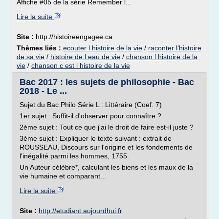
Affiche #05 de la série Remember l...
Lire la suite
Site :
http://histoireengagee.ca
Thèmes liés :
ecouter l histoire de la vie
/
raconter l'histoire
de sa vie
/
histoire de l eau de vie
/
chanson l histoire de la
vie
/
chanson c est l histoire de la vie
Bac 2017 : les sujets de philosophie - Bac
2018 - Le ...
Sujet du Bac Philo Série L : Littéraire (Coef. 7)
1er sujet : Suffit-il d'observer pour connaître ?
2ème sujet : Tout ce que j'ai le droit de faire est-il juste ?
3ème sujet : Expliquer le texte suivant : extrait de
ROUSSEAU, Discours sur l'origine et les fondements de
l'inégalité parmi les hommes, 1755.
Un Auteur célèbre*, calculant les biens et les maux de la
vie humaine et comparant...
Lire la suite
Site :
http://etudiant.aujourdhui.fr