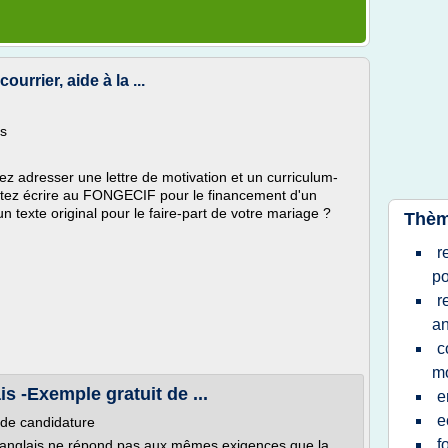
urrier, aide à la ...
rs
z adresser une lettre de motivation et un curriculum-
aitez écrire au FONGECIF pour le financement d'un
 texte original pour le faire-part de votre mariage ?
Thèm
r
po
r
an
c
mo
is -Exemple gratuit de ...
e
e
 de candidature
f
en anglais ne répond pas aux mêmes exigences que la