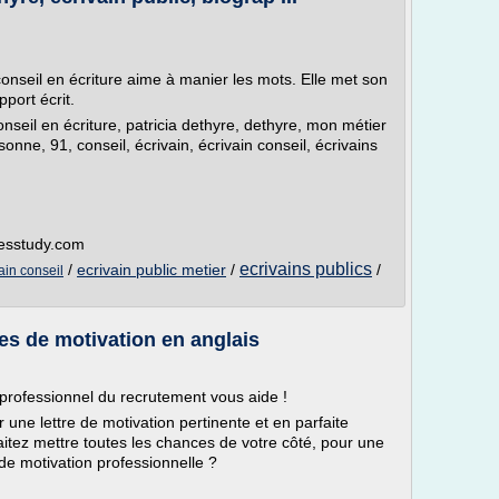
conseil en écriture aime à manier les mots. Elle met son
pport écrit.
onseil en écriture, patricia dethyre, dethyre, mon métier
onne, 91, conseil, écrivain, écrivain conseil, écrivains
gesstudy.com
ecrivains publics
/
ecrivain public metier
/
/
ain conseil
res de motivation en anglais
 professionnel du recrutement vous aide !
r une lettre de motivation pertinente et en parfaite
tez mettre toutes les chances de votre côté, pour une
 de motivation professionnelle ?