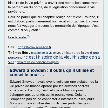
histoire de la vie privée, à savoir des mentalités concernant
la perception du corps, de la législation concernant la vie
privée, etc.
Pour ne parler que du chapitre rédigé par Michel Rouche, il
est d'abord particulièrement bien écrit et organisé. L'auteur
nous fait voyager à travers les mentalités de l'époque, c'est
comme si on y était !...
Lire la suite
Site :
https://www.amazon.fr
Thèmes liés :
/
histoire de la vie d une
histoire de la vie privee
c est l histoire de la vie
l'histoire de sa
personne
/
/
vie
/
histoire de vie personnes agees
Edward Snowden : 8 outils qu’il utilise et
conseille pour ...
Edward Snowden avait levé le voile sur une violation de la
vie privée de masse opérée par les services secrets
américains. Depuis, il est réfugié à Moscou pour
échapper aux autorités qui le poursuivent. Cela ne
l'empêche pas de se connecter à internet tous les jours.
Mais pour cela il utilise des outils bien particulier pour
protéger sa vie privée. On vous les présente.