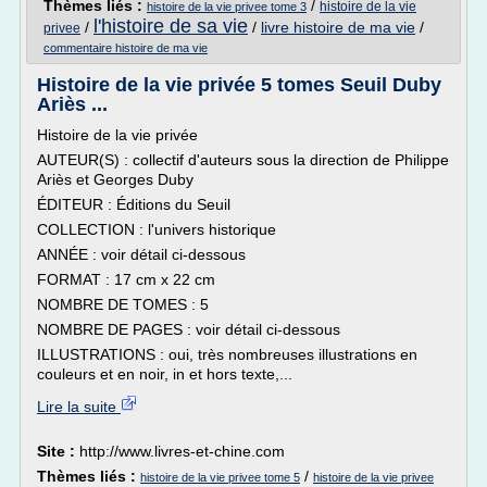
Thèmes liés :
/
histoire de la vie
histoire de la vie privee tome 3
l'histoire de sa vie
/
/
livre histoire de ma vie
/
privee
commentaire histoire de ma vie
Histoire de la vie privée 5 tomes Seuil Duby
Ariès ...
Histoire de la vie privée
AUTEUR(S) : collectif d'auteurs sous la direction de Philippe
Ariès et Georges Duby
ÉDITEUR : Éditions du Seuil
COLLECTION : l'univers historique
ANNÉE : voir détail ci-dessous
FORMAT : 17 cm x 22 cm
NOMBRE DE TOMES : 5
NOMBRE DE PAGES : voir détail ci-dessous
ILLUSTRATIONS : oui, très nombreuses illustrations en
couleurs et en noir, in et hors texte,...
Lire la suite
Site :
http://www.livres-et-chine.com
Thèmes liés :
/
histoire de la vie privee tome 5
histoire de la vie privee