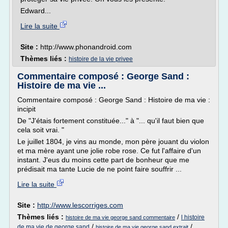
Edward...
Lire la suite
Site :
http://www.phonandroid.com
Thèmes liés :
histoire de la vie privee
Commentaire composé : George Sand :
Histoire de ma vie ...
Commentaire composé : George Sand : Histoire de ma vie :
incipit
De "J'étais fortement constituée..." à "... qu'il faut bien que
cela soit vrai. "
Le juillet 1804, je vins au monde, mon père jouant du violon
et ma mère ayant une jolie robe rose. Ce fut l'affaire d'un
instant. J'eus du moins cette part de bonheur que me
prédisait ma tante Lucie de ne point faire souffrir ...
Lire la suite
Site :
http://www.lescorriges.com
Thèmes liés :
/
l histoire
histoire de ma vie george sand commentaire
/
/
de ma vie de george sand
histoire de ma vie george sand extrait