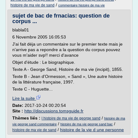
/
histoire de ma vie de sand
commentaire histoire de ma vie
sujet de bac de frnacias: question de
corpus ...
blabla01
6 Novembre 2005 16:05:53
J'ai fait déja un commentaire sur le premier texte mais je
n'arrive pas a repondre a la question du corpus pouvez
vous m'aider svp!! merci d'avance
Objet d'étude : Le biographique.
Texte A - George Sand, Histoire de ma vie (incipit), 1855.
Texte B - Jean d'Ormesson, « Sand », Une autre histoire
de la littérature française, 1997.
Texte C - Huguette...
Lire la suite
Date:
2017-10-24 00:20:54
Site :
http://discussions.tomsguide.fr
Thèmes liés :
/
l histoire de ma vie de george sand
histoire de ma
/
/
vie george sand commentaire
histoire de ma vie george sand bac
/
histoire de la vie d une personne
histoire de ma vie de sand