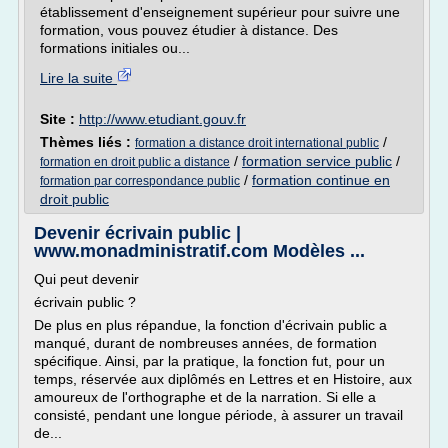
établissement d'enseignement supérieur pour suivre une
formation, vous pouvez étudier à distance. Des
formations initiales ou...
Lire la suite
Site :
http://www.etudiant.gouv.fr
Thèmes liés :
/
formation a distance droit international public
/
formation service public
/
formation en droit public a distance
/
formation continue en
formation par correspondance public
droit public
Devenir écrivain public |
www.monadministratif.com Modèles ...
Qui peut devenir
écrivain public ?
De plus en plus répandue, la fonction d'écrivain public a
manqué, durant de nombreuses années, de formation
spécifique. Ainsi, par la pratique, la fonction fut, pour un
temps, réservée aux diplômés en Lettres et en Histoire, aux
amoureux de l'orthographe et de la narration. Si elle a
consisté, pendant une longue période, à assurer un travail
de...