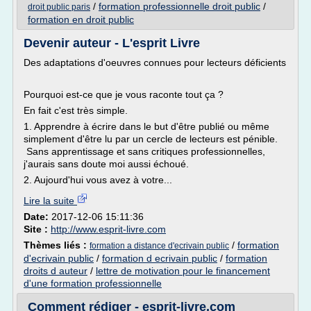
/
formation professionnelle droit public
/
droit public paris
formation en droit public
Devenir auteur - L'esprit Livre
Des adaptations d'oeuvres connues pour lecteurs déficients
Pourquoi est-ce que je vous raconte tout ça ?
En fait c'est très simple.
1. Apprendre à écrire dans le but d'être publié ou même
simplement d'être lu par un cercle de lecteurs est pénible.
Sans apprentissage et sans critiques professionnelles,
j'aurais sans doute moi aussi échoué.
2. Aujourd'hui vous avez à votre...
Lire la suite
Date:
2017-12-06 15:11:36
Site :
http://www.esprit-livre.com
Thèmes liés :
/
formation
formation a distance d'ecrivain public
d'ecrivain public
/
formation d ecrivain public
/
formation
droits d auteur
/
lettre de motivation pour le financement
d'une formation professionnelle
Comment rédiger - esprit-livre.com