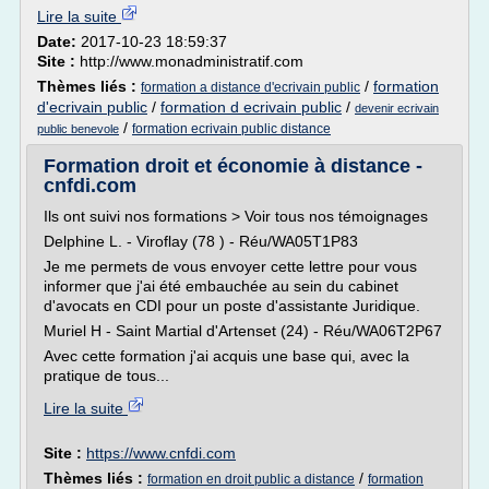
Lire la suite
Date:
2017-10-23 18:59:37
Site :
http://www.monadministratif.com
Thèmes liés :
/
formation
formation a distance d'ecrivain public
d'ecrivain public
/
formation d ecrivain public
/
devenir ecrivain
/
formation ecrivain public distance
public benevole
Formation droit et économie à distance -
cnfdi.com
Ils ont suivi nos formations > Voir tous nos témoignages
Delphine L. - Viroflay (78 ) - Réu/WA05T1P83
Je me permets de vous envoyer cette lettre pour vous
informer que j'ai été embauchée au sein du cabinet
d'avocats en CDI pour un poste d'assistante Juridique.
Muriel H - Saint Martial d'Artenset (24) - Réu/WA06T2P67
Avec cette formation j'ai acquis une base qui, avec la
pratique de tous...
Lire la suite
Site :
https://www.cnfdi.com
Thèmes liés :
/
formation en droit public a distance
formation