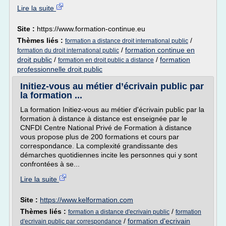
Lire la suite
Site :
https://www.formation-continue.eu
Thèmes liés :
/
formation a distance droit international public
/
formation continue en
formation du droit international public
droit public
/
/
formation
formation en droit public a distance
professionnelle droit public
Initiez-vous au métier d’écrivain public par
la formation ...
La formation Initiez-vous au métier d'écrivain public par la
formation à distance à distance est enseignée par le
CNFDI Centre National Privé de Formation à distance
vous propose plus de 200 formations et cours par
correspondance. La complexité grandissante des
démarches quotidiennes incite les personnes qui y sont
confrontées à se...
Lire la suite
Site :
https://www.kelformation.com
Thèmes liés :
/
formation a distance d'ecrivain public
formation
/
formation d'ecrivain
d'ecrivain public par correspondance