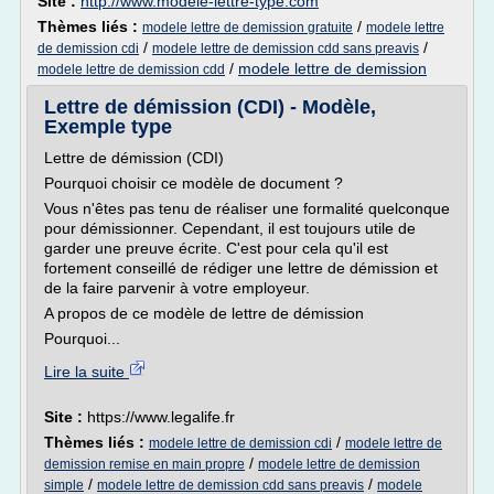
Site :
http://www.modele-lettre-type.com
Thèmes liés :
/
modele lettre de demission gratuite
modele lettre
/
/
de demission cdi
modele lettre de demission cdd sans preavis
/
modele lettre de demission
modele lettre de demission cdd
Lettre de démission (CDI) - Modèle,
Exemple type
Lettre de démission (CDI)
Pourquoi choisir ce modèle de document ?
Vous n'êtes pas tenu de réaliser une formalité quelconque
pour démissionner. Cependant, il est toujours utile de
garder une preuve écrite. C'est pour cela qu'il est
fortement conseillé de rédiger une lettre de démission et
de la faire parvenir à votre employeur.
A propos de ce modèle de lettre de démission
Pourquoi...
Lire la suite
Site :
https://www.legalife.fr
Thèmes liés :
/
modele lettre de demission cdi
modele lettre de
/
demission remise en main propre
modele lettre de demission
/
/
simple
modele lettre de demission cdd sans preavis
modele