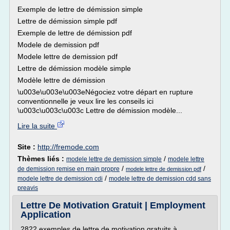
Exemple de lettre de démission simple
Lettre de démission simple pdf
Exemple de lettre de démission pdf
Modele de demission pdf
Modele lettre de demission pdf
Lettre de démission modèle simple
Modèle lettre de démission
\u003e\u003e\u003eNégociez votre départ en rupture
conventionnelle je veux lire les conseils ici
\u003c\u003c\u003c Lettre de démission modèle...
Lire la suite
Site :
http://fremode.com
Thèmes liés :
/
modele lettre de demission simple
modele lettre
/
/
de demission remise en main propre
modele lettre de demission pdf
/
modele lettre de demission cdi
modele lettre de demission cdd sans
preavis
Lettre De Motivation Gratuit | Employment
Application
2822 exemples de lettre de motivation gratuits à