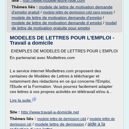
Site :
http://www.modele-lettre-type.com
Thèmes liés :
modele de lettre de motivation demande
d'emploi gratuit
/
/
modele lettre de demission cdd sans preavis
modele de lettre de motivation demande d'emploi
/
modele de lettre de motivation demande d emploi
/
model
de lettre de motivation gratuite pour emploi
MODELES DE LETTRES POUR L'EMPLOI -
Travail a domicile
EXEMPLES DE MODELES DE LETTRES POUR L'EMPLOI
En partenariat avec Modlettres.com
L e service internet Modlettres.com proposent des
centaines de Modèles de Lettres à télécharger et
notamment des rédactions en ce qui concerne l'Emploi,
l'Etude et la Formation. Vous pourrez facilement adapter
ces lettres à vos propres activités en télétravail et/ou à...
Lire la suite
Site :
http://www.travail-a-domicile.net
Thèmes liés :
/
modele lettre de demission cdd
modele lettre de
aide a la
/
modele lettre de demission
/
demission cdi