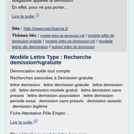
obligatoire appelée la démission.
En effet, pour ne pas porter...
Lire la suite
Site :
http://www.parchance.fr
Thèmes liés :
/
modele lettre de
modele lettre de demission pdf
/
/
modele
demission gratuite
modele lettre de demission cdi
lettre de demission
/
rediger lettre de demission
Modèle Lettre Type : Recherche
demission%gratuite
Dénonciation solde tout compte
Recherches associées à Demission gratuite :
lettre demission lettre demission gratuite lettre demission
cdi lettre demission modele gratuit lettre demission sans
preavis lettre demission association lettre demission
periode essai demission sans preavis demission assedic
demission legitime
Fiche Attestation Pôle Emploi :...
Lire la suite