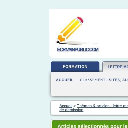
ECRIVAINPUBLIC.COM
FORMATION
LETTRE MO
ACCUEIL
| CLASSEMENT :
SITES
,
AU
Accueil
>
Thèmes & articles : lettre mo
de demission
Articles sélectionnés pour le