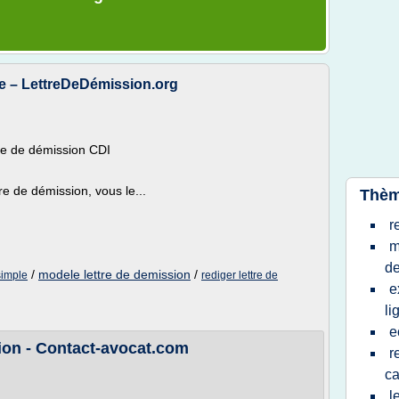
le – LettreDeDémission.org
tre de démission CDI
tre de démission, vous le...
Thèm
r
m
de
/
modele lettre de demission
/
simple
rediger lettre de
e
li
e
ion - Contact-avocat.com
r
ca
l