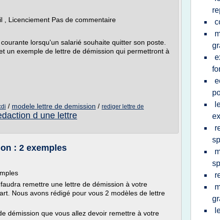
re
ail , Licenciement Pas de commentaire
c
m
 courante lorsqu'un salarié souhaite quitter son poste.
gr
 et un exemple de lettre de démission qui permettront à
e
fo
e
po
l
/
modele lettre de demission
/
cdi
rediger lettre de
edaction d une lettre
ex
r
s
ion : 2 exemples
m
sp
emples
r
 faudra remettre une lettre de démission à votre
m
épart. Nous avons rédigé pour vous 2 modèles de lettre
gr
l
 de démission que vous allez devoir remettre à votre