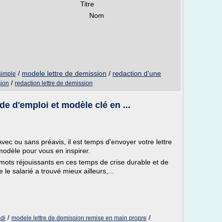
tre code postal Titre
 téléphone Nom
/
modele lettre de demission
/
redaction d'une
simple
/
sion
redaction lettre de demission
e d'emploi et modèle clé en ...
Avec ou sans préavis, il est temps d'envoyer votre lettre
odèle pour vous en inspirer.
 mots réjouissants en ces temps de crise durable et de
e le salarié a trouvé mieux ailleurs,...
/
/
di
modele lettre de demission remise en main propre