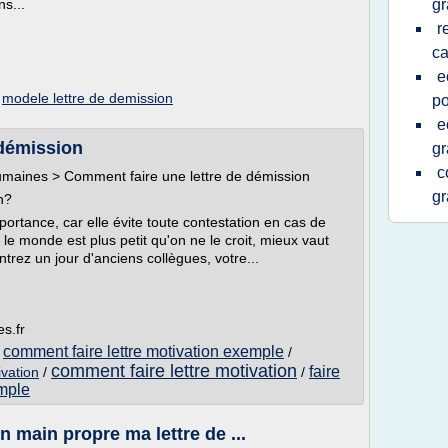
s...
gr
r
ca
e
/
modele lettre de demission
po
e
 démission
gr
c
maines > Comment faire une lettre de démission
gr
n?
ortance, car elle évite toute contestation en cas de
le monde est plus petit qu'on ne le croit, mieux vaut
trez un jour d'anciens collègues, votre...
s.fr
comment faire lettre motivation exemple
/
/
comment faire lettre motivation
faire
vation
/
/
emple
n main propre ma lettre de ...