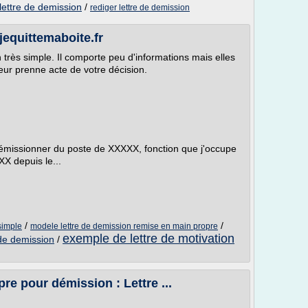
lettre de demission
/
rediger lettre de demission
jequittemaboite.fr
 très simple. Il comporte peu d'informations mais elles
eur prenne acte de votre décision.
démissionner du poste de XXXXX, fonction que j'occupe
XX depuis le...
/
/
simple
modele lettre de demission remise en main propre
exemple de lettre de motivation
 de demission
/
re pour démission : Lettre ...