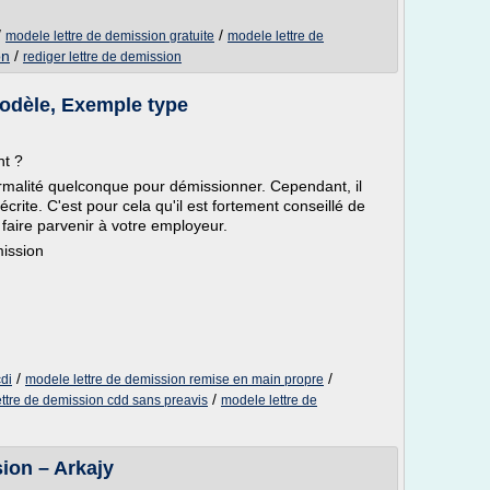
/
/
modele lettre de demission gratuite
modele lettre de
on
/
rediger lettre de demission
Modèle, Exemple type
nt ?
ormalité quelconque pour démissionner. Cependant, il
crite. C'est pour cela qu'il est fortement conseillé de
 faire parvenir à votre employeur.
mission
/
/
di
modele lettre de demission remise en main propre
/
ttre de demission cdd sans preavis
modele lettre de
ion – Arkajy