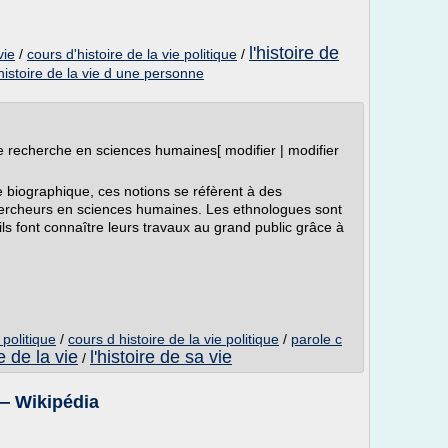
l'histoire de
vie
/
cours d'histoire de la vie politique
/
histoire de la vie d une personne
 recherche en sciences humaines[ modifier | modifier
he biographique, ces notions se réfèrent à des
ercheurs en sciences humaines. Les ethnologues sont
ils font connaître leurs travaux au grand public grâce à
 politique
/
cours d histoire de la vie politique
/
parole c
re de la vie
l'histoire de sa vie
/
 — Wikipédia