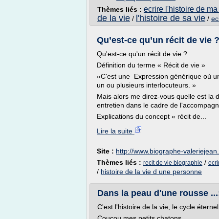
ecrire l'histoire de ma
Thèmes liés :
de la vie
l'histoire de sa vie
/
/
ec
Qu’est-ce qu’un récit de vie 
Qu'est-ce qu'un récit de vie ?
Définition du terme « Récit de vie »
«C'est une Expression générique où un
un ou plusieurs interlocuteurs. »
Mais alors me direz-vous quelle est la 
entretien dans le cadre de l'accompagn
Explications du concept « récit de...
Lire la suite
Site :
http://www.biographe-valeriejean.
Thèmes liés :
/
recit de vie biographie
ecri
/
histoire de la vie d une personne
Dans la peau d'une rousse ...: 
C'est l'histoire de la vie, le cycle éternel
Coucou mes petits chatons,