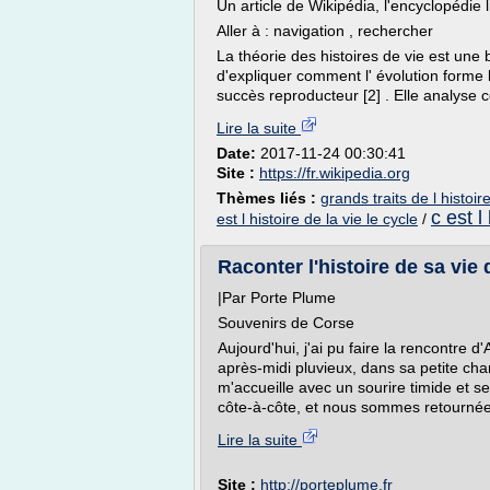
Un article de Wikipédia, l'encyclopédie l
Aller à : navigation , rechercher
La théorie des histoires de vie est une b
d'expliquer comment l' évolution forme l
succès reproducteur [2] . Elle analyse c
Lire la suite
Date:
2017-11-24 00:30:41
Site :
https://fr.wikipedia.org
Thèmes liés :
grands traits de l histoir
c est l
est l histoire de la vie le cycle
/
Raconter l'histoire de sa vie d
|Par Porte Plume
Souvenirs de Corse
Aujourd'hui, j'ai pu faire la rencontre d'
après-midi pluvieux, dans sa petite cha
m'accueille avec un sourire timide et 
côte-à-côte, et nous sommes retournées
Lire la suite
Site :
http://porteplume.fr