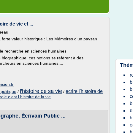
ire de vie et ...
sseau
 forte valeur historique : Les Mémoires d'un paysan
de recherche en sciences humaines
e biographique, ces notions se réfèrent à des
rcheurs en sciences humaines....
Thèm
r
b
isien.fr
b
l'histoire de sa vie
ecrire l'histoire de
 politique
/
/
c
role c est l histoire de la vie
b
b
raphe, Écrivain Public ...
h
e
h