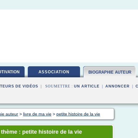
TIVATION
ASSOCIATION
BIOGRAPHIE AUTEUR
TEURS DE VIDÉOS
| SOUMETTRE :
UN ARTICLE
|
ANNONCER
|
hie auteur
>
livre de ma vie
>
petite histoire de la vie
thème : petite histoire de la vie