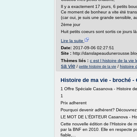
Il y a exactement 17 jours, 6 petits b
Ce moment de bonheur a vite été tran
(car oui, je suis une grande sensible, a
2ème jour
Huit petits coeurs sont sortis ce jours l
Lire la suite
Date:
2017-09-06 02:27:51
Site :
http://danslapeaudunerousse.bl
Thèmes liés :
c est l histoire de la vie 
sa vie
/
/
histoire 
petite histoire de la vie
Histoire de ma vie - broché 
1 Offre Spéciale Casanova - Histoire d
1
Prix adherent
Pourquoi devenir adhérent? Découvrez 
LE MOT DE L'ÉDITEUR Casanova - Hist
Cette nouvelle édition de l'Histoire de
par la BNF en 2010. Elle en respecte po
fiable,...