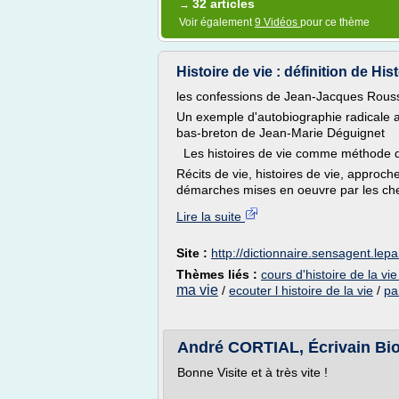
32 articles
→
Voir également
9 Vidéos
pour ce thème
Histoire de vie : définition de Histo
les confessions de Jean-Jacques Rou
Un exemple d'autobiographie radicale a
bas-breton de Jean-Marie Déguignet
Les histoires de vie comme méthode 
Récits de vie, histoires de vie, approch
démarches mises en oeuvre par les che
Lire la suite
Site :
http://dictionnaire.sensagent.lepar
Thèmes liés :
cours d'histoire de la vie
ma vie
/
ecouter l histoire de la vie
/
pa
André CORTIAL, Écrivain Biog
Bonne Visite et à très vite !