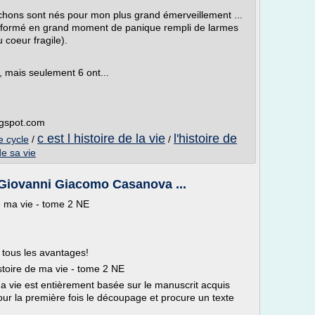
ouchons sont nés pour mon plus grand émerveillement ...
sformé en grand moment de panique rempli de larmes
u coeur fragile).
à, mais seulement 6 ont...
ogspot.com
c est l histoire de la vie
l'histoire de
le cycle
/
/
de sa vie
- Giovanni Giacomo Casanova ...
e ma vie - tome 2 NE
tous les avantages!
oire de ma vie - tome 2 NE
 ma vie est entièrement basée sur le manuscrit acquis
ur la première fois le découpage et procure un texte