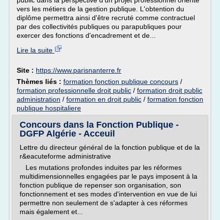
public dans la perspective d'un projet professionnel orienté
vers les métiers de la gestion publique. L'obtention du
diplôme permettra ainsi d'être recruté comme contractuel
par des collectivités publiques ou parapubliques pour
exercer des fonctions d'encadrement et de...
Lire la suite
Site :
https://www.parisnanterre.fr
Thèmes liés :
formation fonction publique concours
/
formation professionnelle droit public
/
formation droit public
administration
/
formation en droit public
/
formation fonction
publique hospitaliere
Concours dans la Fonction Publique -
DGFP Algérie - Acceuil
Lettre du directeur général de la fonction publique et de la
r&eacuteforme administrative
Les mutations profondes induites par les réformes
multidimensionnelles engagées par le pays imposent à la
fonction publique de repenser son organisation, son
fonctionnement et ses modes d'intervention en vue de lui
permettre non seulement de s'adapter à ces réformes
mais également et...