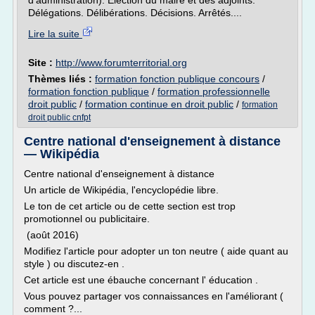
d'administration). Election du maire et des adjoints.
Délégations. Délibérations. Décisions. Arrêtés....
Lire la suite
Site :
http://www.forumterritorial.org
Thèmes liés :
formation fonction publique concours
/
formation fonction publique
/
formation professionnelle
droit public
/
formation continue en droit public
/
formation
droit public cnfpt
Centre national d'enseignement à distance
— Wikipédia
Centre national d'enseignement à distance
Un article de Wikipédia, l'encyclopédie libre.
Le ton de cet article ou de cette section est trop
promotionnel ou publicitaire.
(août 2016)
Modifiez l'article pour adopter un ton neutre ( aide quant au
style ) ou discutez-en .
Cet article est une ébauche concernant l' éducation .
Vous pouvez partager vos connaissances en l'améliorant (
comment ?...