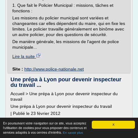
1. Que fait le Policier Municipal : missions, tâches et
fonctions :
Les missions du policier municipal sont variées et
changeantes car elles dépendent du maire, qui en fixe les
limites. Le policier travaille généralement en binôme avec
un autre policier, pour des questions de sécurité.
De manière générale, les missions de l'agent de police
municipale...
Lire la suite
Site :
http://www.police-nationale.net
Une prépa à Lyon pour devenir inspecteur
du travail ...
Accueil > Une prépa à Lyon pour devenir inspecteur du
travail
Une prépa à Lyon pour devenir inspecteur du travail
| Publié le 23 février 2012
Le ministère du travail, de l'emploi et de la santé met en
En poursuivant votre navigation sur ce site, vous acceptez
X
place le 25 juin 2012, pour la quatrième année consécutive,
l'utilisation de cookies pour vous proposer des contenus et
une classe préparatoire intégrée (CPI) au concours externe
services adaptés à vos centres d'intérêts.
En savoir plus
d'inspecteur du travail. Son objectif est de favoriser...