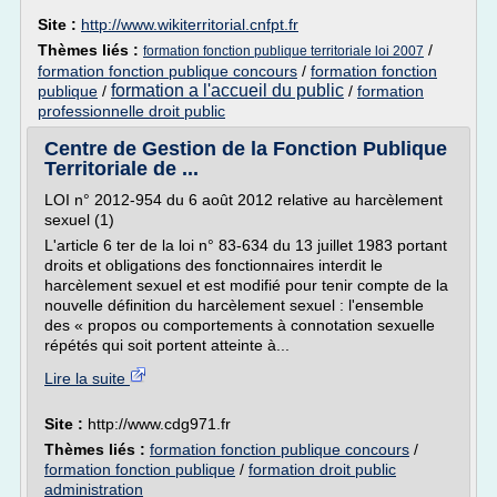
Site :
http://www.wikiterritorial.cnfpt.fr
Thèmes liés :
/
formation fonction publique territoriale loi 2007
formation fonction publique concours
/
formation fonction
formation a l'accueil du public
publique
/
/
formation
professionnelle droit public
Centre de Gestion de la Fonction Publique
Territoriale de ...
LOI n° 2012-954 du 6 août 2012 relative au harcèlement
sexuel (1)
L'article 6 ter de la loi n° 83-634 du 13 juillet 1983 portant
droits et obligations des fonctionnaires interdit le
harcèlement sexuel et est modifié pour tenir compte de la
nouvelle définition du harcèlement sexuel : l'ensemble
des « propos ou comportements à connotation sexuelle
répétés qui soit portent atteinte à...
Lire la suite
Site :
http://www.cdg971.fr
Thèmes liés :
formation fonction publique concours
/
formation fonction publique
/
formation droit public
administration